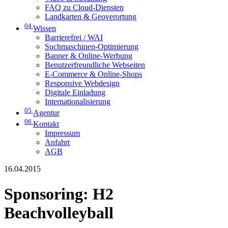
FAQ zu Cloud-Diensten
Landkarten & Geoverortung
04
Wissen
Barrierefrei / WAI
Suchmaschinen-Optimierung
Banner & Online-Werbung
Benutzerfreundliche Webseiten
E-Commerce & Online-Shops
Responsive Webdesign
Digitale Einladung
Internationalisierung
05
Agentur
06
Kontakt
Impressum
Anfahrt
AGB
16.04.2015
Sponsoring: H2
Beachvolleyball