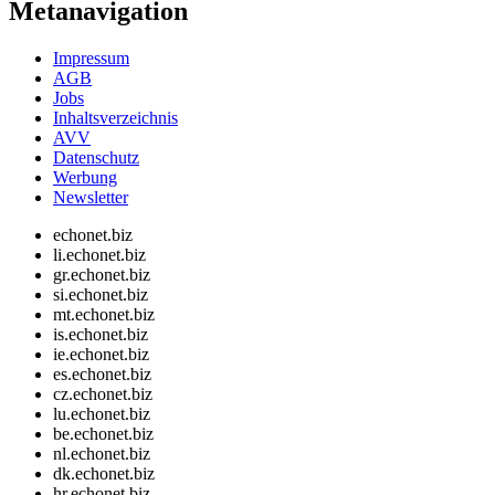
Metanavigation
Impressum
AGB
Jobs
Inhaltsverzeichnis
AVV
Datenschutz
Werbung
Newsletter
echonet.biz
li.echonet.biz
gr.echonet.biz
si.echonet.biz
mt.echonet.biz
is.echonet.biz
ie.echonet.biz
es.echonet.biz
cz.echonet.biz
lu.echonet.biz
be.echonet.biz
nl.echonet.biz
dk.echonet.biz
hr.echonet.biz