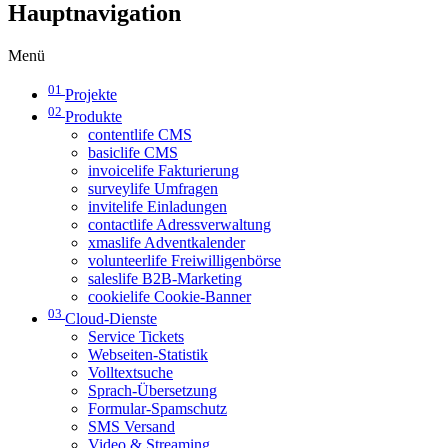
Hauptnavigation
Menü
01
Projekte
02
Produkte
contentlife CMS
basiclife CMS
invoicelife Fakturierung
surveylife Umfragen
invitelife Einladungen
contactlife Adressverwaltung
xmaslife Adventkalender
volunteerlife Freiwilligenbörse
saleslife B2B-Marketing
cookielife Cookie-Banner
03
Cloud-Dienste
Service Tickets
Webseiten-Statistik
Volltextsuche
Sprach-Übersetzung
Formular-Spamschutz
SMS Versand
Video & Streaming