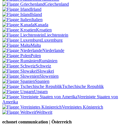
Griechenland
Irland
Island
Italien
Kanada
Kroatien
Liechtenstein
Luxemburg
Malta
Niederlande
Polen
Rumänien
Schweiz
Slowakei
Slowenien
Spanien
Tschechische Republik
Ungarn
Vereinigte Staaten von
Amerika
Vereinigtes Königreich
Weltweit
echonet communication | Österreich