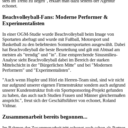
stets im Trend zu liegen", erklärt man dazu seitens der Agentur
echonet.
Beachvolleyball-Fans: Moderne Performer &
Experimentalisten
In einer OGM-Studie wurde Beachvolleyball beim Image von
Sportarten abefragt und wurde mit Fußball, Motorsport und
Basketball zu den beliebtesten Sommersportarten ausgewählt. Dabei
hat Beachvolleyball die beste Beurteilung und gilt mit Abtnad am
meisten als "trendig" und "in". Eine entsprechende Sinusmilieu-
Analyse sieht Beachvolleyball dabei im Bereich der starken
Mittelschicht in der "Bürgerlichen Mitte" und bei "Modernen
Performern" und "Experimentalisten".
"Auch wenn Hupfer und Hörl ein Herren-Team sind, sind wir nicht
nur aufgrund unserer eigenen Firmenstruktur sondern auch aufgrund
unserer Kundenstruktur froh ein Sportsponsoring-Projekt gefunden
zu haben, das auch nach Studien Frauen und Männer gleichermaßen
anspricht.", freut sich der Geschäftsführer von echonet, Roland
Vidmar.
Zusammenarbeit bereits begonnen...
Im Rahmen der Zusammenarbeit tritt echonet auch schon als Partner