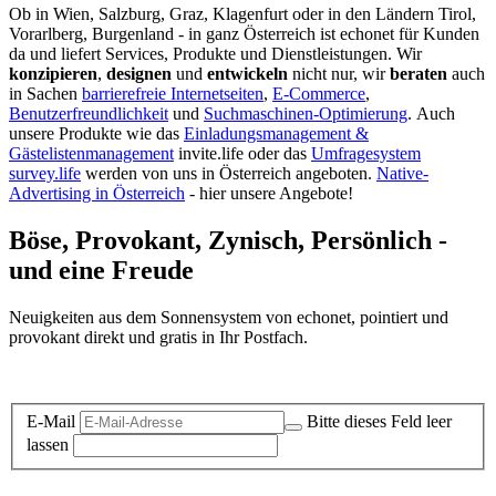
Ob in Wien, Salzburg, Graz, Klagenfurt oder in den Ländern Tirol,
Vorarlberg, Burgenland - in ganz Österreich ist echonet für Kunden
da und liefert Services, Produkte und Dienstleistungen. Wir
konzipieren
,
designen
und
entwickeln
nicht nur, wir
beraten
auch
in Sachen
barrierefreie Internetseiten
,
E-Commerce
,
Benutzerfreundlichkeit
und
Suchmaschinen-Optimierung
.
Auch
unsere Produkte wie das
Einladungsmanagement &
Gästelistenmanagement
invite.life oder das
Umfragesystem
survey.life
werden von uns in Österreich angeboten.
Native-
Advertising in Österreich
- hier unsere Angebote!
Böse, Provokant, Zynisch, Persönlich -
und eine Freude
Neuigkeiten aus dem Sonnensystem von echonet, pointiert und
provokant direkt und gratis in Ihr Postfach.
Datenschutz-Information zum Newsletter
E-Mail
Bitte dieses Feld leer
lassen