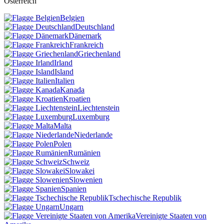
Österreich
Belgien
Deutschland
Dänemark
Frankreich
Griechenland
Irland
Island
Italien
Kanada
Kroatien
Liechtenstein
Luxemburg
Malta
Niederlande
Polen
Rumänien
Schweiz
Slowakei
Slowenien
Spanien
Tschechische Republik
Ungarn
Vereinigte Staaten von