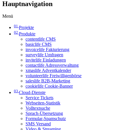
Hauptnavigation
Menü
01
Projekte
02
Produkte
contentlife CMS
basiclife CMS
invoicelife Fakturierung
surveylife Umfragen
invitelife Einladungen
contactlife Adressverwaltung
xmaslife Adventkalender
volunteerlife Freiwilligenbörse
saleslife B2B-Marketing
cookielife Cookie-Banner
03
Cloud-Dienste
Service Tickets
Webseiten-Statistik
Volltextsuche
Sprach-Übersetzung
Formular-Spamschutz
SMS Versand
Video & Streaming