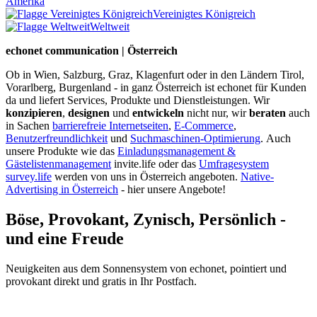
Amerika
Vereinigtes Königreich
Weltweit
echonet communication | Österreich
Ob in Wien, Salzburg, Graz, Klagenfurt oder in den Ländern Tirol,
Vorarlberg, Burgenland - in ganz Österreich ist echonet für Kunden
da und liefert Services, Produkte und Dienstleistungen. Wir
konzipieren
,
designen
und
entwickeln
nicht nur, wir
beraten
auch
in Sachen
barrierefreie Internetseiten
,
E-Commerce
,
Benutzerfreundlichkeit
und
Suchmaschinen-Optimierung
.
Auch
unsere Produkte wie das
Einladungsmanagement &
Gästelistenmanagement
invite.life oder das
Umfragesystem
survey.life
werden von uns in Österreich angeboten.
Native-
Advertising in Österreich
- hier unsere Angebote!
Böse, Provokant, Zynisch, Persönlich -
und eine Freude
Neuigkeiten aus dem Sonnensystem von echonet, pointiert und
provokant direkt und gratis in Ihr Postfach.
Datenschutz-Information zum Newsletter