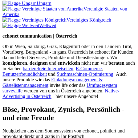
Ungarn
Vereinigte Staaten von
Amerika
Vereinigtes Königreich
Weltweit
echonet communication | Österreich
Ob in Wien, Salzburg, Graz, Klagenfurt oder in den Ländern Tirol,
Vorarlberg, Burgenland - in ganz Österreich ist echonet für Kunden
da und liefert Services, Produkte und Dienstleistungen. Wir
konzipieren
,
designen
und
entwickeln
nicht nur, wir
beraten
auch
in Sachen
barrierefreie Internetseiten
,
E-Commerce
,
Benutzerfreundlichkeit
und
Suchmaschinen-Optimierung
.
Auch
unsere Produkte wie das
Einladungsmanagement &
Gästelistenmanagement
invite.life oder das
Umfragesystem
survey.life
werden von uns in Österreich angeboten.
Native-
Advertising in Österreich
- hier unsere Angebote!
Böse, Provokant, Zynisch, Persönlich -
und eine Freude
Neuigkeiten aus dem Sonnensystem von echonet, pointiert und
provokant direkt und gratis in Ihr Postfach.