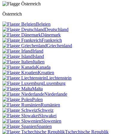
Österreich
Belgien
Deutschland
Dänemark
Frankreich
Griechenland
Irland
Island
Italien
Kanada
Kroatien
Liechtenstein
Luxemburg
Malta
Niederlande
Polen
Rumänien
Schweiz
Slowakei
Slowenien
Spanien
Tschechische Republik