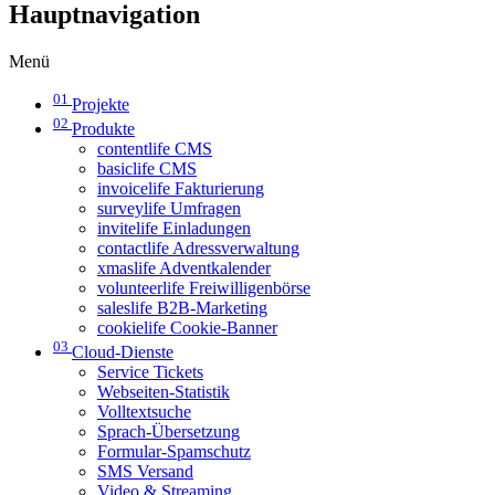
Hauptnavigation
Menü
01
Projekte
02
Produkte
contentlife CMS
basiclife CMS
invoicelife Fakturierung
surveylife Umfragen
invitelife Einladungen
contactlife Adressverwaltung
xmaslife Adventkalender
volunteerlife Freiwilligenbörse
saleslife B2B-Marketing
cookielife Cookie-Banner
03
Cloud-Dienste
Service Tickets
Webseiten-Statistik
Volltextsuche
Sprach-Übersetzung
Formular-Spamschutz
SMS Versand
Video & Streaming