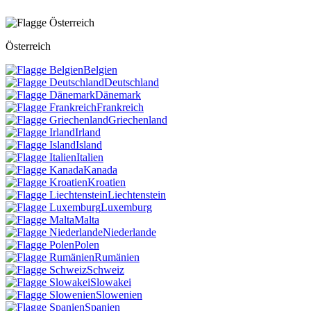
Österreich
Belgien
Deutschland
Dänemark
Frankreich
Griechenland
Irland
Island
Italien
Kanada
Kroatien
Liechtenstein
Luxemburg
Malta
Niederlande
Polen
Rumänien
Schweiz
Slowakei
Slowenien
Spanien