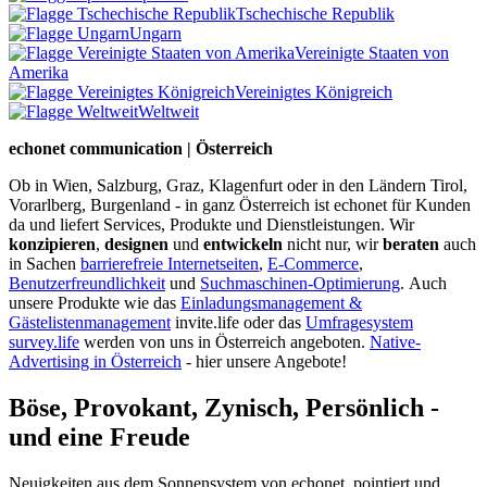
Tschechische Republik
Ungarn
Vereinigte Staaten von
Amerika
Vereinigtes Königreich
Weltweit
echonet communication | Österreich
Ob in Wien, Salzburg, Graz, Klagenfurt oder in den Ländern Tirol,
Vorarlberg, Burgenland - in ganz Österreich ist echonet für Kunden
da und liefert Services, Produkte und Dienstleistungen. Wir
konzipieren
,
designen
und
entwickeln
nicht nur, wir
beraten
auch
in Sachen
barrierefreie Internetseiten
,
E-Commerce
,
Benutzerfreundlichkeit
und
Suchmaschinen-Optimierung
.
Auch
unsere Produkte wie das
Einladungsmanagement &
Gästelistenmanagement
invite.life oder das
Umfragesystem
survey.life
werden von uns in Österreich angeboten.
Native-
Advertising in Österreich
- hier unsere Angebote!
Böse, Provokant, Zynisch, Persönlich -
und eine Freude
Neuigkeiten aus dem Sonnensystem von echonet, pointiert und