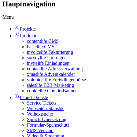
Hauptnavigation
Menü
01
Projekte
02
Produkte
contentlife CMS
basiclife CMS
invoicelife Fakturierung
surveylife Umfragen
invitelife Einladungen
contactlife Adressverwaltung
xmaslife Adventkalender
volunteerlife Freiwilligenbörse
saleslife B2B-Marketing
cookielife Cookie-Banner
03
Cloud-Dienste
Service Tickets
Webseiten-Statistik
Volltextsuche
Sprach-Übersetzung
Formular-Spamschutz
SMS Versand
Video & Streaming