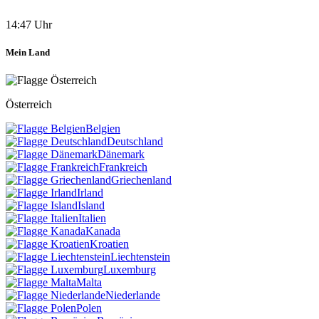
14:47 Uhr
Mein Land
Österreich
Belgien
Deutschland
Dänemark
Frankreich
Griechenland
Irland
Island
Italien
Kanada
Kroatien
Liechtenstein
Luxemburg
Malta
Niederlande
Polen