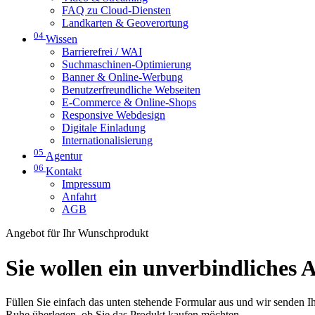
FAQ zu Cloud-Diensten
Landkarten & Geoverortung
04
Wissen
Barrierefrei / WAI
Suchmaschinen-Optimierung
Banner & Online-Werbung
Benutzerfreundliche Webseiten
E-Commerce & Online-Shops
Responsive Webdesign
Digitale Einladung
Internationalisierung
05
Agentur
06
Kontakt
Impressum
Anfahrt
AGB
Angebot für Ihr Wunschprodukt
Sie wollen ein unverbindliches 
Füllen Sie einfach das unten stehende Formular aus und wir senden Ih
Ruhe überlegen, ob Sie das Produkt kaufen möchten.