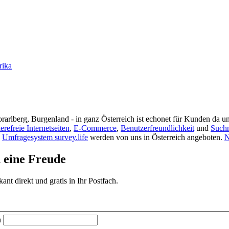
rika
rarlberg, Burgenland - in ganz Österreich ist echonet für Kunden da un
ierefreie Internetseiten
,
E-Commerce
,
Benutzerfreundlichkeit
und
Such
s
Umfragesystem survey.life
werden von uns in Österreich angeboten.
N
d eine Freude
t direkt und gratis in Ihr Postfach.
n