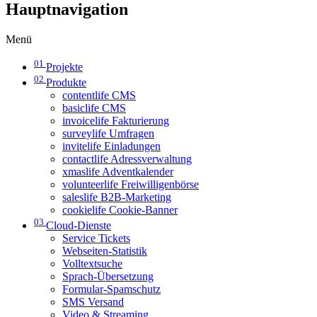
Hauptnavigation
Menü
01
Projekte
02
Produkte
contentlife CMS
basiclife CMS
invoicelife Fakturierung
surveylife Umfragen
invitelife Einladungen
contactlife Adressverwaltung
xmaslife Adventkalender
volunteerlife Freiwilligenbörse
saleslife B2B-Marketing
cookielife Cookie-Banner
03
Cloud-Dienste
Service Tickets
Webseiten-Statistik
Volltextsuche
Sprach-Übersetzung
Formular-Spamschutz
SMS Versand
Video & Streaming