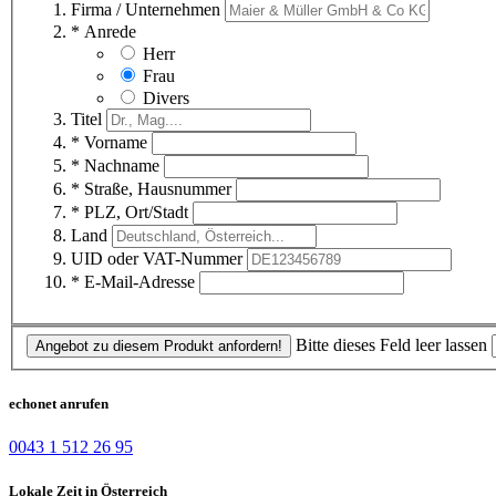
Firma / Unternehmen
* Anrede
Herr
Frau
Divers
Titel
* Vorname
* Nachname
* Straße, Hausnummer
* PLZ, Ort/Stadt
Land
UID oder VAT-Nummer
* E-Mail-Adresse
Bitte dieses Feld leer lassen
Angebot zu diesem Produkt anfordern!
echonet anrufen
0043 1 512 26 95
Lokale Zeit in Österreich