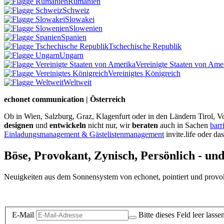
Rumänien
Schweiz
Slowakei
Slowenien
Spanien
Tschechische Republik
Ungarn
Vereinigte Staaten von Ame
Vereinigtes Königreich
Weltweit
echonet communication | Österreich
Ob in Wien, Salzburg, Graz, Klagenfurt oder in den Ländern Tirol, Vo
designen
und
entwickeln
nicht nur, wir
beraten
auch in Sachen
barr
Einladungsmanagement & Gästelistenmanagement
invite.life oder da
Böse, Provokant, Zynisch, Persönlich - un
Neuigkeiten aus dem Sonnensystem von echonet, pointiert und provokan
Datenschutz-Information zum Newsletter
E-Mail
Bitte dieses Feld leer lasse