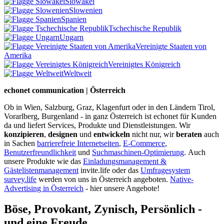
Slowakei
Slowenien
Spanien
Tschechische Republik
Ungarn
Vereinigte Staaten von
Amerika
Vereinigtes Königreich
Weltweit
echonet communication | Österreich
Ob in Wien, Salzburg, Graz, Klagenfurt oder in den Ländern Tirol,
Vorarlberg, Burgenland - in ganz Österreich ist echonet für Kunden
da und liefert Services, Produkte und Dienstleistungen. Wir
konzipieren
,
designen
und
entwickeln
nicht nur, wir
beraten
auch
in Sachen
barrierefreie Internetseiten
,
E-Commerce
,
Benutzerfreundlichkeit
und
Suchmaschinen-Optimierung
.
Auch
unsere Produkte wie das
Einladungsmanagement &
Gästelistenmanagement
invite.life oder das
Umfragesystem
survey.life
werden von uns in Österreich angeboten.
Native-
Advertising in Österreich
- hier unsere Angebote!
Böse, Provokant, Zynisch, Persönlich -
und eine Freude