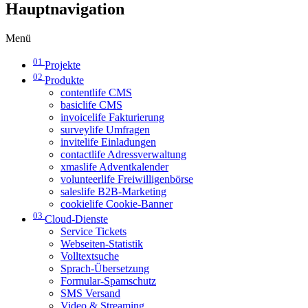
Hauptnavigation
Menü
01
Projekte
02
Produkte
contentlife CMS
basiclife CMS
invoicelife Fakturierung
surveylife Umfragen
invitelife Einladungen
contactlife Adressverwaltung
xmaslife Adventkalender
volunteerlife Freiwilligenbörse
saleslife B2B-Marketing
cookielife Cookie-Banner
03
Cloud-Dienste
Service Tickets
Webseiten-Statistik
Volltextsuche
Sprach-Übersetzung
Formular-Spamschutz
SMS Versand
Video & Streaming