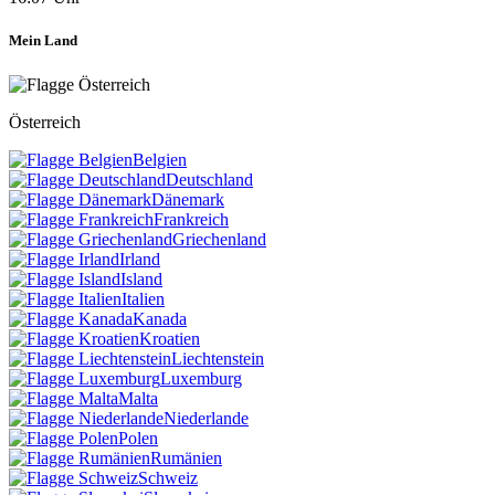
Mein Land
Österreich
Belgien
Deutschland
Dänemark
Frankreich
Griechenland
Irland
Island
Italien
Kanada
Kroatien
Liechtenstein
Luxemburg
Malta
Niederlande
Polen
Rumänien
Schweiz