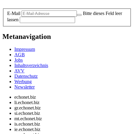
Datenschutz-Information zum Newsletter
E-Mail
Bitte dieses Feld leer
lassen
Metanavigation
Impressum
AGB
Jobs
Inhaltsverzeichnis
AVV
Datenschutz
Werbung
Newsletter
echonet.biz
li.echonet.biz
gr.echonet.biz
si.echonet.biz
mt.echonet.biz
is.echonet.biz
ie.echonet.biz