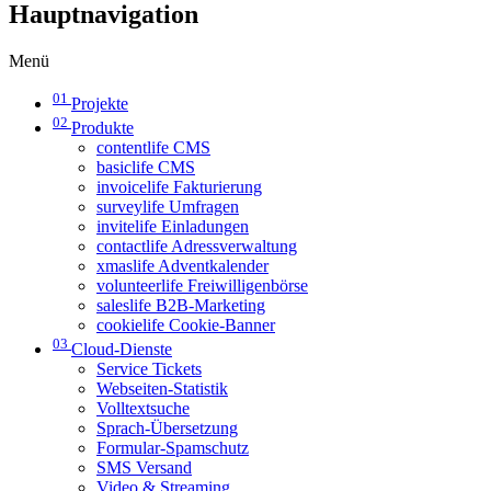
Hauptnavigation
Menü
01
Projekte
02
Produkte
contentlife CMS
basiclife CMS
invoicelife Fakturierung
surveylife Umfragen
invitelife Einladungen
contactlife Adressverwaltung
xmaslife Adventkalender
volunteerlife Freiwilligenbörse
saleslife B2B-Marketing
cookielife Cookie-Banner
03
Cloud-Dienste
Service Tickets
Webseiten-Statistik
Volltextsuche
Sprach-Übersetzung
Formular-Spamschutz
SMS Versand
Video & Streaming