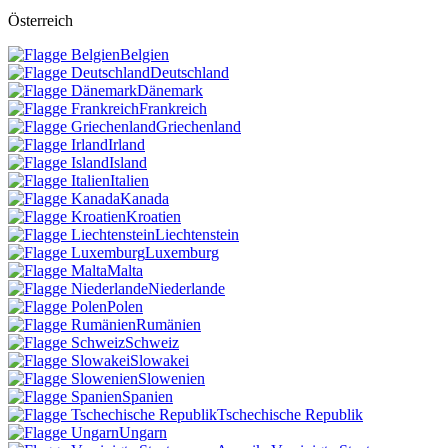
Österreich
Belgien
Deutschland
Dänemark
Frankreich
Griechenland
Irland
Island
Italien
Kanada
Kroatien
Liechtenstein
Luxemburg
Malta
Niederlande
Polen
Rumänien
Schweiz
Slowakei
Slowenien
Spanien
Tschechische Republik
Ungarn