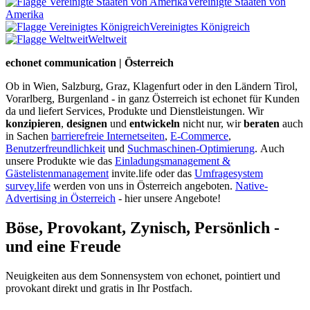
Vereinigte Staaten von
Amerika
Vereinigtes Königreich
Weltweit
echonet communication | Österreich
Ob in Wien, Salzburg, Graz, Klagenfurt oder in den Ländern Tirol,
Vorarlberg, Burgenland - in ganz Österreich ist echonet für Kunden
da und liefert Services, Produkte und Dienstleistungen. Wir
konzipieren
,
designen
und
entwickeln
nicht nur, wir
beraten
auch
in Sachen
barrierefreie Internetseiten
,
E-Commerce
,
Benutzerfreundlichkeit
und
Suchmaschinen-Optimierung
.
Auch
unsere Produkte wie das
Einladungsmanagement &
Gästelistenmanagement
invite.life oder das
Umfragesystem
survey.life
werden von uns in Österreich angeboten.
Native-
Advertising in Österreich
- hier unsere Angebote!
Böse, Provokant, Zynisch, Persönlich -
und eine Freude
Neuigkeiten aus dem Sonnensystem von echonet, pointiert und
provokant direkt und gratis in Ihr Postfach.