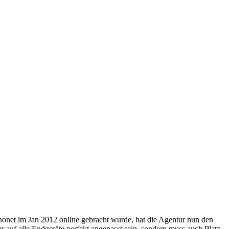
chonet im Jan 2012 online gebracht wurde, hat die Agentur nun den
 auf alle Endgeräte perfekt angepasst sein, sondern muss auch Platz