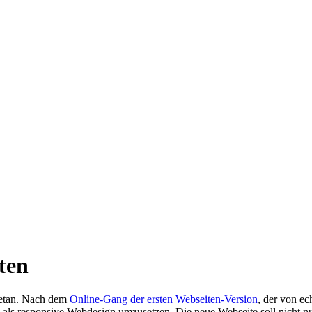
ten
getan. Nach dem
Online-Gang der ersten Webseiten-Version
, der von e
 als responsive Webdesign umzusetzen. Die neue Webseite soll nicht nur