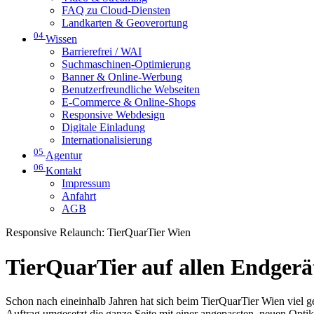
FAQ zu Cloud-Diensten
Landkarten & Geoverortung
04
Wissen
Barrierefrei / WAI
Suchmaschinen-Optimierung
Banner & Online-Werbung
Benutzerfreundliche Webseiten
E-Commerce & Online-Shops
Responsive Webdesign
Digitale Einladung
Internationalisierung
05
Agentur
06
Kontakt
Impressum
Anfahrt
AGB
Responsive Relaunch: TierQuarTier Wien
TierQuarTier auf allen Endgerä
Schon nach eineinhalb Jahren hat sich beim TierQuarTier Wien viel 
Auftrag umgesetzt die ganze Seite mit einer angepassten, neuen Optik