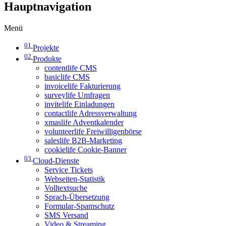
Hauptnavigation
Menü
01
Projekte
02
Produkte
contentlife CMS
basiclife CMS
invoicelife Fakturierung
surveylife Umfragen
invitelife Einladungen
contactlife Adressverwaltung
xmaslife Adventkalender
volunteerlife Freiwilligenbörse
saleslife B2B-Marketing
cookielife Cookie-Banner
03
Cloud-Dienste
Service Tickets
Webseiten-Statistik
Volltextsuche
Sprach-Übersetzung
Formular-Spamschutz
SMS Versand
Video & Streaming