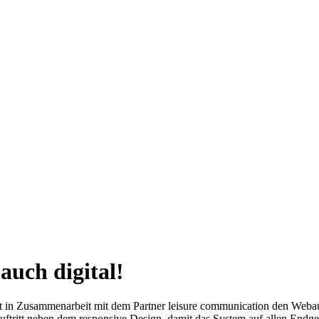
auch digital!
 in Zusammenarbeit mit dem Partner leisure communication den Webauftr
ftritt neben dem responsive Design, damit das System auf allen Endgerä