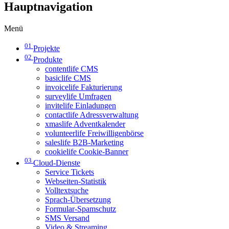
Hauptnavigation
Menü
01
Projekte
02
Produkte
contentlife CMS
basiclife CMS
invoicelife Fakturierung
surveylife Umfragen
invitelife Einladungen
contactlife Adressverwaltung
xmaslife Adventkalender
volunteerlife Freiwilligenbörse
saleslife B2B-Marketing
cookielife Cookie-Banner
03
Cloud-Dienste
Service Tickets
Webseiten-Statistik
Volltextsuche
Sprach-Übersetzung
Formular-Spamschutz
SMS Versand
Video & Streaming