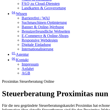
FAQ zu Cloud-Diensten
Landkarten & Geoverortung
04
Wissen
Barrierefrei / WAI
Suchmaschinen-Optimierung
Banner & Online-Werbung
Benutzerfreundliche Webseiten
E-Commerce & Online-Shops
Responsive Webdesign
Digitale Einladung
Internationalisierung
05
Agentur
06
Kontakt
Impressum
Anfahrt
AGB
Proximitas Steuerberatung Online
Steuerberatung Proximitas nun 
Für die neu gegründete Steuerberatungskanzlei Proximitas hat echonet
Information über aktuelle Steuerthemen sind für den Proximitas-Webau