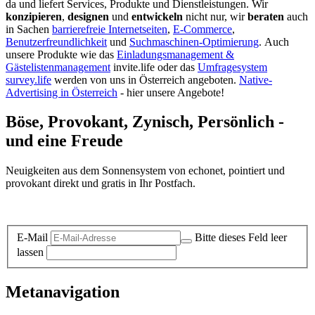
da und liefert Services, Produkte und Dienstleistungen. Wir
konzipieren
,
designen
und
entwickeln
nicht nur, wir
beraten
auch
in Sachen
barrierefreie Internetseiten
,
E-Commerce
,
Benutzerfreundlichkeit
und
Suchmaschinen-Optimierung
.
Auch
unsere Produkte wie das
Einladungsmanagement &
Gästelistenmanagement
invite.life oder das
Umfragesystem
survey.life
werden von uns in Österreich angeboten.
Native-
Advertising in Österreich
- hier unsere Angebote!
Böse, Provokant, Zynisch, Persönlich -
und eine Freude
Neuigkeiten aus dem Sonnensystem von echonet, pointiert und
provokant direkt und gratis in Ihr Postfach.
Datenschutz-Information zum Newsletter
E-Mail
Bitte dieses Feld leer
lassen
Metanavigation