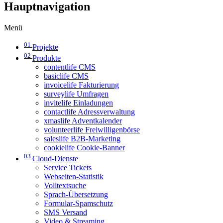
Hauptnavigation
Menü
01
Projekte
02
Produkte
contentlife CMS
basiclife CMS
invoicelife Fakturierung
surveylife Umfragen
invitelife Einladungen
contactlife Adressverwaltung
xmaslife Adventkalender
volunteerlife Freiwilligenbörse
saleslife B2B-Marketing
cookielife Cookie-Banner
03
Cloud-Dienste
Service Tickets
Webseiten-Statistik
Volltextsuche
Sprach-Übersetzung
Formular-Spamschutz
SMS Versand
Video & Streaming