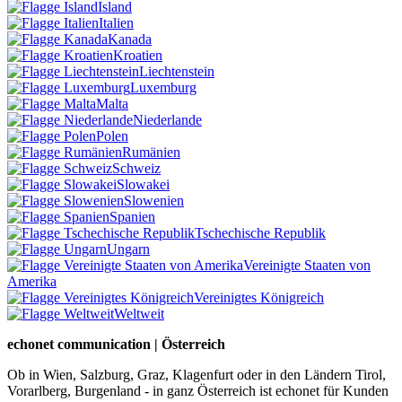
Island
Italien
Kanada
Kroatien
Liechtenstein
Luxemburg
Malta
Niederlande
Polen
Rumänien
Schweiz
Slowakei
Slowenien
Spanien
Tschechische Republik
Ungarn
Vereinigte Staaten von
Amerika
Vereinigtes Königreich
Weltweit
echonet communication | Österreich
Ob in Wien, Salzburg, Graz, Klagenfurt oder in den Ländern Tirol,
Vorarlberg, Burgenland - in ganz Österreich ist echonet für Kunden