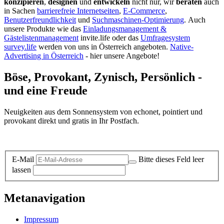
konzipieren
,
designen
und
entwickeln
nicht nur, wir
beraten
auch
in Sachen
barrierefreie Internetseiten
,
E-Commerce
,
Benutzerfreundlichkeit
und
Suchmaschinen-Optimierung
.
Auch
unsere Produkte wie das
Einladungsmanagement &
Gästelistenmanagement
invite.life oder das
Umfragesystem
survey.life
werden von uns in Österreich angeboten.
Native-
Advertising in Österreich
- hier unsere Angebote!
Böse, Provokant, Zynisch, Persönlich -
und eine Freude
Neuigkeiten aus dem Sonnensystem von echonet, pointiert und
provokant direkt und gratis in Ihr Postfach.
Datenschutz-Information zum Newsletter
E-Mail
Bitte dieses Feld leer
lassen
Metanavigation
Impressum