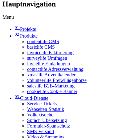
Hauptnavigation
Menü
01
Projekte
02
Produkte
contentlife CMS
basiclife CMS
invoicelife Fakturierung
surveylife Umfragen
invitelife Einladungen
contactlife Adressverwaltung
xmaslife Adventkalender
volunteerlife Freiwilligenbörse
saleslife B2B-Marketing
cookielife Cookie-Banner
03
Cloud-Dienste
Service Tickets
Webseiten-Statistik
Volltextsuche
Sprach-Übersetzung
Formular-Spamschutz
SMS Versand
Video & Streaming