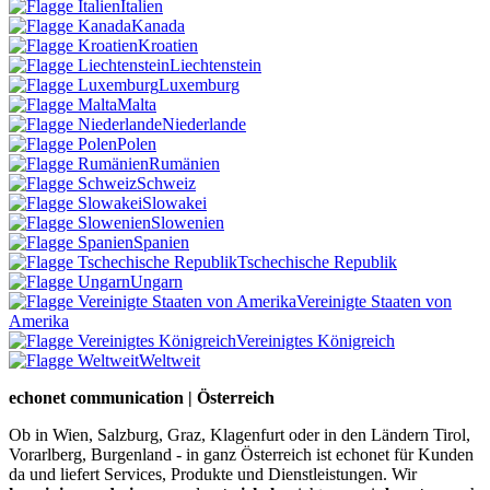
Italien
Kanada
Kroatien
Liechtenstein
Luxemburg
Malta
Niederlande
Polen
Rumänien
Schweiz
Slowakei
Slowenien
Spanien
Tschechische Republik
Ungarn
Vereinigte Staaten von
Amerika
Vereinigtes Königreich
Weltweit
echonet communication | Österreich
Ob in Wien, Salzburg, Graz, Klagenfurt oder in den Ländern Tirol,
Vorarlberg, Burgenland - in ganz Österreich ist echonet für Kunden
da und liefert Services, Produkte und Dienstleistungen. Wir