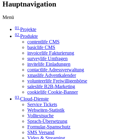
Hauptnavigation
Menü
01
Projekte
02
Produkte
contentlife CMS
basiclife CMS
invoicelife Fakturierung
surveylife Umfragen
invitelife Einladungen
contactlife Adressverwaltung
xmaslife Adventkalender
volunteerlife Freiwilligenbörse
saleslife B2B-Marketing
cookielife Cookie-Banner
03
Cloud-Dienste
Service Tickets
Webseiten-Statistik
Volltextsuche
Sprach-Übersetzung
Formular-Spamschutz
SMS Versand
Video & Streaming