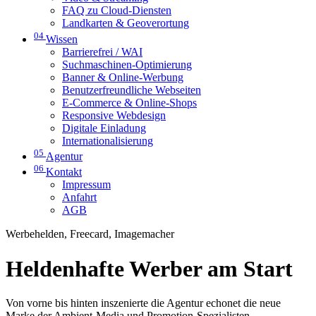
FAQ zu Cloud-Diensten
Landkarten & Geoverortung
04
Wissen
Barrierefrei / WAI
Suchmaschinen-Optimierung
Banner & Online-Werbung
Benutzerfreundliche Webseiten
E-Commerce & Online-Shops
Responsive Webdesign
Digitale Einladung
Internationalisierung
05
Agentur
06
Kontakt
Impressum
Anfahrt
AGB
Werbehelden, Freecard, Imagemacher
Heldenhafte Werber am Start
Von vorne bis hinten inszenierte die Agentur echonet die neue
Marke der Ambient-Media und Promotion-Spezialisten