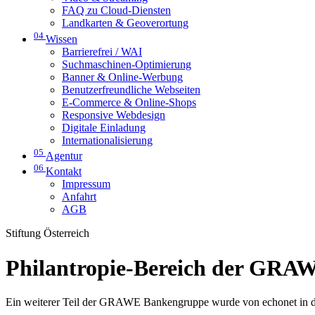
FAQ zu Cloud-Diensten
Landkarten & Geoverortung
04
Wissen
Barrierefrei / WAI
Suchmaschinen-Optimierung
Banner & Online-Werbung
Benutzerfreundliche Webseiten
E-Commerce & Online-Shops
Responsive Webdesign
Digitale Einladung
Internationalisierung
05
Agentur
06
Kontakt
Impressum
Anfahrt
AGB
Stiftung Österreich
Philantropie-Bereich der GR
Ein weiterer Teil der GRAWE Bankengruppe wurde von echonet in den 