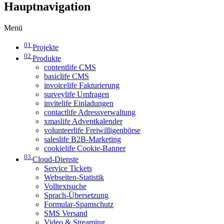
Hauptnavigation
Menü
01
Projekte
02
Produkte
contentlife CMS
basiclife CMS
invoicelife Fakturierung
surveylife Umfragen
invitelife Einladungen
contactlife Adressverwaltung
xmaslife Adventkalender
volunteerlife Freiwilligenbörse
saleslife B2B-Marketing
cookielife Cookie-Banner
03
Cloud-Dienste
Service Tickets
Webseiten-Statistik
Volltextsuche
Sprach-Übersetzung
Formular-Spamschutz
SMS Versand
Video & Streaming