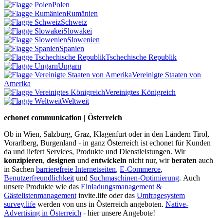
Polen
Rumänien
Schweiz
Slowakei
Slowenien
Spanien
Tschechische Republik
Ungarn
Vereinigte Staaten von
Amerika
Vereinigtes Königreich
Weltweit
echonet communication | Österreich
Ob in Wien, Salzburg, Graz, Klagenfurt oder in den Ländern Tirol,
Vorarlberg, Burgenland - in ganz Österreich ist echonet für Kunden
da und liefert Services, Produkte und Dienstleistungen. Wir
konzipieren
,
designen
und
entwickeln
nicht nur, wir
beraten
auch
in Sachen
barrierefreie Internetseiten
,
E-Commerce
,
Benutzerfreundlichkeit
und
Suchmaschinen-Optimierung
.
Auch
unsere Produkte wie das
Einladungsmanagement &
Gästelistenmanagement
invite.life oder das
Umfragesystem
survey.life
werden von uns in Österreich angeboten.
Native-
Advertising in Österreich
- hier unsere Angebote!