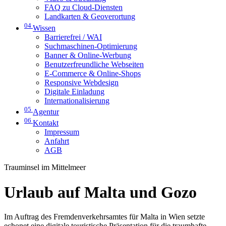
FAQ zu Cloud-Diensten
Landkarten & Geoverortung
04
Wissen
Barrierefrei / WAI
Suchmaschinen-Optimierung
Banner & Online-Werbung
Benutzerfreundliche Webseiten
E-Commerce & Online-Shops
Responsive Webdesign
Digitale Einladung
Internationalisierung
05
Agentur
06
Kontakt
Impressum
Anfahrt
AGB
Trauminsel im Mittelmeer
Urlaub auf Malta und Gozo
Im Auftrag des Fremdenverkehrsamtes für Malta in Wien setzte
echonet eine digitale touristische Präsentation für die traumhafte