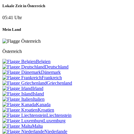
Lokale Zeit in Österreich
05:41 Uhr
Mein Land
Österreich
Belgien
Deutschland
Dänemark
Frankreich
Griechenland
Irland
Island
Italien
Kanada
Kroatien
Liechtenstein
Luxemburg
Malta
Niederlande