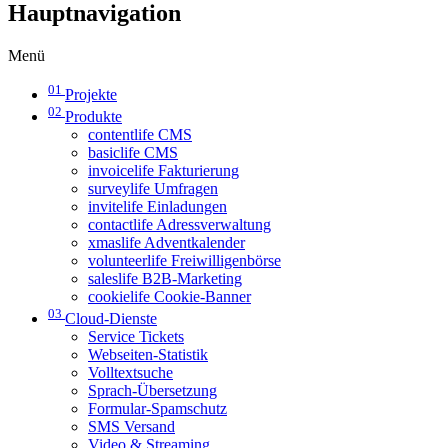
Hauptnavigation
Menü
01
Projekte
02
Produkte
contentlife CMS
basiclife CMS
invoicelife Fakturierung
surveylife Umfragen
invitelife Einladungen
contactlife Adressverwaltung
xmaslife Adventkalender
volunteerlife Freiwilligenbörse
saleslife B2B-Marketing
cookielife Cookie-Banner
03
Cloud-Dienste
Service Tickets
Webseiten-Statistik
Volltextsuche
Sprach-Übersetzung
Formular-Spamschutz
SMS Versand
Video & Streaming