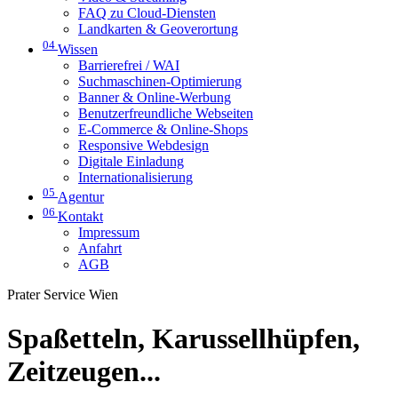
FAQ zu Cloud-Diensten
Landkarten & Geoverortung
04
Wissen
Barrierefrei / WAI
Suchmaschinen-Optimierung
Banner & Online-Werbung
Benutzerfreundliche Webseiten
E-Commerce & Online-Shops
Responsive Webdesign
Digitale Einladung
Internationalisierung
05
Agentur
06
Kontakt
Impressum
Anfahrt
AGB
Prater Service Wien
Spaßetteln, Karussellhüpfen,
Zeitzeugen...