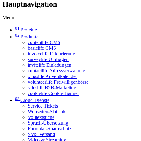
Hauptnavigation
Menü
01
Projekte
02
Produkte
contentlife CMS
basiclife CMS
invoicelife Fakturierung
surveylife Umfragen
invitelife Einladungen
contactlife Adressverwaltung
xmaslife Adventkalender
volunteerlife Freiwilligenbörse
saleslife B2B-Marketing
cookielife Cookie-Banner
03
Cloud-Dienste
Service Tickets
Webseiten-Statistik
Volltextsuche
Sprach-Übersetzung
Formular-Spamschutz
SMS Versand
Video & Streaming