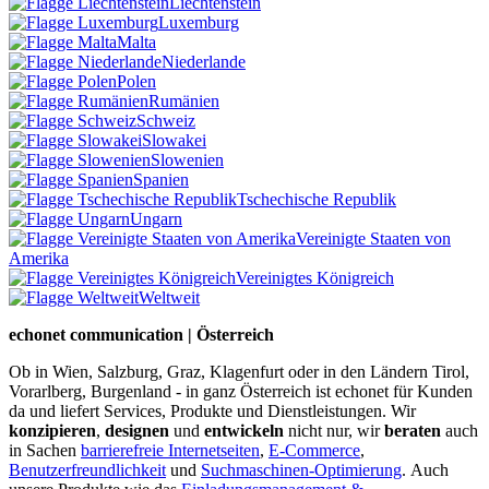
Liechtenstein
Luxemburg
Malta
Niederlande
Polen
Rumänien
Schweiz
Slowakei
Slowenien
Spanien
Tschechische Republik
Ungarn
Vereinigte Staaten von
Amerika
Vereinigtes Königreich
Weltweit
echonet communication | Österreich
Ob in Wien, Salzburg, Graz, Klagenfurt oder in den Ländern Tirol,
Vorarlberg, Burgenland - in ganz Österreich ist echonet für Kunden
da und liefert Services, Produkte und Dienstleistungen. Wir
konzipieren
,
designen
und
entwickeln
nicht nur, wir
beraten
auch
in Sachen
barrierefreie Internetseiten
,
E-Commerce
,
Benutzerfreundlichkeit
und
Suchmaschinen-Optimierung
.
Auch