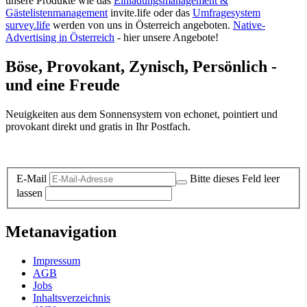
unsere Produkte wie das
Einladungsmanagement &
Gästelistenmanagement
invite.life oder das
Umfragesystem
survey.life
werden von uns in Österreich angeboten.
Native-
Advertising in Österreich
- hier unsere Angebote!
Böse, Provokant, Zynisch, Persönlich -
und eine Freude
Neuigkeiten aus dem Sonnensystem von echonet, pointiert und
provokant direkt und gratis in Ihr Postfach.
Datenschutz-Information zum Newsletter
E-Mail
Bitte dieses Feld leer
lassen
Metanavigation
Impressum
AGB
Jobs
Inhaltsverzeichnis