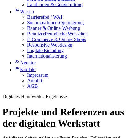
Landkarten & Geoverortung
04
Wissen
Barrierefrei / WAI
Suchmaschinen-Optimierung
Banner & Online-Werbung
Benutzerfreundliche Webseiten
E-Commerce & Online-Shops
Responsive Webdesign
Digitale Einladung
Internationalisierung
05
Agentur
06
Kontakt
Impressum
Anfahrt
AGB
Digitales Handwerk - Ergebnisse
Projekte und Referenzen aus
der digitalen Werkstatt