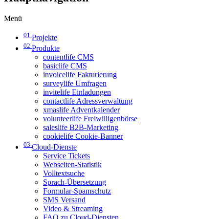
Menü
01
Projekte
02
Produkte
contentlife CMS
basiclife CMS
invoicelife Fakturierung
surveylife Umfragen
invitelife Einladungen
contactlife Adressverwaltung
xmaslife Adventkalender
volunteerlife Freiwilligenbörse
saleslife B2B-Marketing
cookielife Cookie-Banner
03
Cloud-Dienste
Service Tickets
Webseiten-Statistik
Volltextsuche
Sprach-Übersetzung
Formular-Spamschutz
SMS Versand
Video & Streaming
FAQ zu Cloud-Diensten