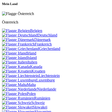
Mein Land
Österreich
Belgien
Deutschland
Dänemark
Frankreich
Griechenland
Irland
Island
Italien
Kanada
Kroatien
Liechtenstein
Luxemburg
Malta
Niederlande
Polen
Rumänien
Schweiz
Slowakei
Slowenien