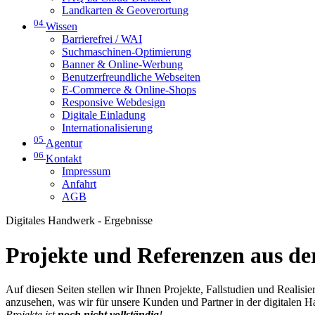
Landkarten & Geoverortung
04
Wissen
Barrierefrei / WAI
Suchmaschinen-Optimierung
Banner & Online-Werbung
Benutzerfreundliche Webseiten
E-Commerce & Online-Shops
Responsive Webdesign
Digitale Einladung
Internationalisierung
05
Agentur
06
Kontakt
Impressum
Anfahrt
AGB
Digitales Handwerk - Ergebnisse
Projekte und Referenzen aus der
Auf diesen Seiten stellen wir Ihnen Projekte, Fallstudien und Realis
anzusehen, was wir für unsere Kunden und Partner in der digitalen 
Projekte ist
noch nicht vollständig
!