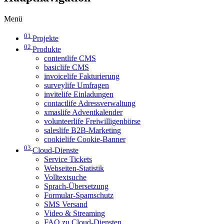
Menü
01
Projekte
02
Produkte
contentlife CMS
basiclife CMS
invoicelife Fakturierung
surveylife Umfragen
invitelife Einladungen
contactlife Adressverwaltung
xmaslife Adventkalender
volunteerlife Freiwilligenbörse
saleslife B2B-Marketing
cookielife Cookie-Banner
03
Cloud-Dienste
Service Tickets
Webseiten-Statistik
Volltextsuche
Sprach-Übersetzung
Formular-Spamschutz
SMS Versand
Video & Streaming
FAQ zu Cloud-Diensten