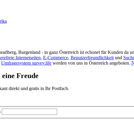
rika
rarlberg, Burgenland - in ganz Österreich ist echonet für Kunden da un
ierefreie Internetseiten
,
E-Commerce
,
Benutzerfreundlichkeit
und
Such
s
Umfragesystem survey.life
werden von uns in Österreich angeboten.
N
d eine Freude
t direkt und gratis in Ihr Postfach.
n