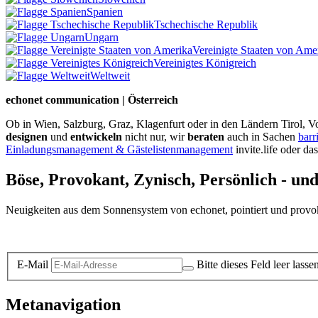
Spanien
Tschechische Republik
Ungarn
Vereinigte Staaten von Ame
Vereinigtes Königreich
Weltweit
echonet communication | Österreich
Ob in Wien, Salzburg, Graz, Klagenfurt oder in den Ländern Tirol, Vo
designen
und
entwickeln
nicht nur, wir
beraten
auch in Sachen
barr
Einladungsmanagement & Gästelistenmanagement
invite.life oder da
Böse, Provokant, Zynisch, Persönlich - un
Neuigkeiten aus dem Sonnensystem von echonet, pointiert und provokan
Datenschutz-Information zum Newsletter
E-Mail
Bitte dieses Feld leer lasse
Metanavigation