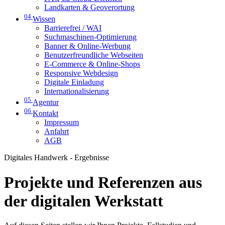
Landkarten & Geoverortung
04
Wissen
Barrierefrei / WAI
Suchmaschinen-Optimierung
Banner & Online-Werbung
Benutzerfreundliche Webseiten
E-Commerce & Online-Shops
Responsive Webdesign
Digitale Einladung
Internationalisierung
05
Agentur
06
Kontakt
Impressum
Anfahrt
AGB
Digitales Handwerk - Ergebnisse
Projekte und Referenzen aus
der digitalen Werkstatt