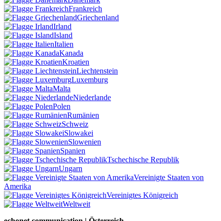
Frankreich
Griechenland
Irland
Island
Italien
Kanada
Kroatien
Liechtenstein
Luxemburg
Malta
Niederlande
Polen
Rumänien
Schweiz
Slowakei
Slowenien
Spanien
Tschechische Republik
Ungarn
Vereinigte Staaten von
Amerika
Vereinigtes Königreich
Weltweit
echonet communication | Österreich