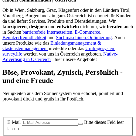
Ob in Wien, Salzburg, Graz, Klagenfurt oder in den Ländern Tirol,
Vorarlberg, Burgenland - in ganz Österreich ist echonet für Kunden
da und liefert Services, Produkte und Dienstleistungen. Wir
konzipieren
,
designen
und
entwickeln
nicht nur, wir
beraten
auch
in Sachen
barrierefreie Internetseiten
,
E-Commerce
,
Benutzerfreundlichkeit
und
Suchmaschinen-Optimierung
.
Auch
unsere Produkte wie das
Einladungsmanagement &
Gästelistenmanagement
invite.life oder das
Umfragesystem
survey.life
werden von uns in Österreich angeboten.
Native-
Advertising in Österreich
- hier unsere Angebote!
Böse, Provokant, Zynisch, Persönlich -
und eine Freude
Neuigkeiten aus dem Sonnensystem von echonet, pointiert und
provokant direkt und gratis in Ihr Postfach.
Datenschutz-Information zum Newsletter
E-Mail
Bitte dieses Feld leer
lassen