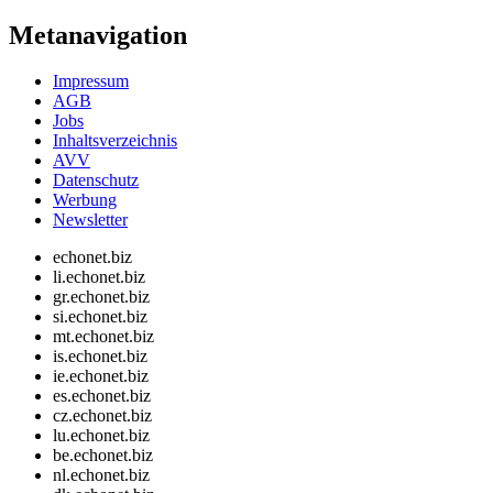
Metanavigation
Impressum
AGB
Jobs
Inhaltsverzeichnis
AVV
Datenschutz
Werbung
Newsletter
echonet.biz
li.echonet.biz
gr.echonet.biz
si.echonet.biz
mt.echonet.biz
is.echonet.biz
ie.echonet.biz
es.echonet.biz
cz.echonet.biz
lu.echonet.biz
be.echonet.biz
nl.echonet.biz