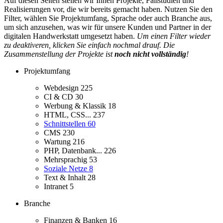
Auf diesen Seiten stellen wir Ihnen Projekte, Fallstudien und
Realisierungen vor, die wir bereits gemacht haben. Nutzen Sie den
Filter, wählen Sie Projektumfang, Sprache oder auch Branche aus,
um sich anzusehen, was wir für unsere Kunden und Partner in der
digitalen Handwerkstatt umgesetzt haben.
Um einen Filter wieder
zu deaktiveren, klicken Sie einfach nochmal drauf. Die
Zusammenstellung der Projekte ist
noch nicht vollständig
!
Projektumfang
Webdesign
225
CI & CD
30
Werbung & Klassik
18
HTML, CSS...
237
Schnittstellen
60
CMS
230
Wartung
216
PHP, Datenbank...
226
Mehrsprachig
53
Soziale Netze
8
Text & Inhalt
28
Intranet
5
Branche
Finanzen & Banken
16