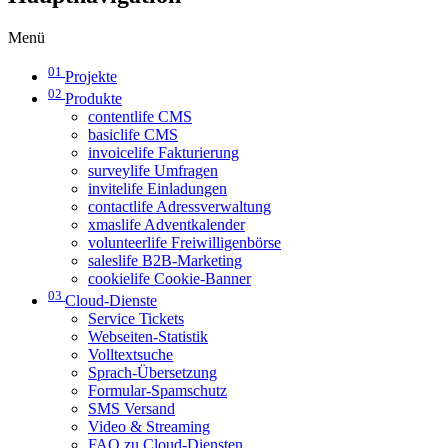
Menü
01
Projekte
02
Produkte
contentlife CMS
basiclife CMS
invoicelife Fakturierung
surveylife Umfragen
invitelife Einladungen
contactlife Adressverwaltung
xmaslife Adventkalender
volunteerlife Freiwilligenbörse
saleslife B2B-Marketing
cookielife Cookie-Banner
03
Cloud-Dienste
Service Tickets
Webseiten-Statistik
Volltextsuche
Sprach-Übersetzung
Formular-Spamschutz
SMS Versand
Video & Streaming
FAQ zu Cloud-Diensten