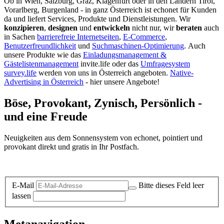
Ob in Wien, Salzburg, Graz, Klagenfurt oder in den Ländern Tirol,
Vorarlberg, Burgenland - in ganz Österreich ist echonet für Kunden
da und liefert Services, Produkte und Dienstleistungen. Wir
konzipieren
,
designen
und
entwickeln
nicht nur, wir
beraten
auch
in Sachen
barrierefreie Internetseiten
,
E-Commerce
,
Benutzerfreundlichkeit
und
Suchmaschinen-Optimierung
.
Auch
unsere Produkte wie das
Einladungsmanagement &
Gästelistenmanagement
invite.life oder das
Umfragesystem
survey.life
werden von uns in Österreich angeboten.
Native-
Advertising in Österreich
- hier unsere Angebote!
Böse, Provokant, Zynisch, Persönlich -
und eine Freude
Neuigkeiten aus dem Sonnensystem von echonet, pointiert und
provokant direkt und gratis in Ihr Postfach.
Datenschutz-Information zum Newsletter
E-Mail
Bitte dieses Feld leer
lassen
Metanavigation