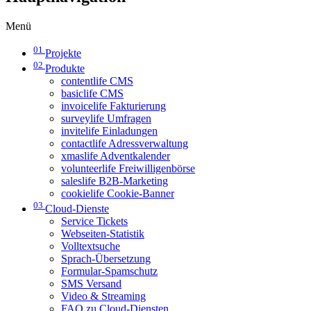
Menü
01
Projekte
02
Produkte
contentlife CMS
basiclife CMS
invoicelife Fakturierung
surveylife Umfragen
invitelife Einladungen
contactlife Adressverwaltung
xmaslife Adventkalender
volunteerlife Freiwilligenbörse
saleslife B2B-Marketing
cookielife Cookie-Banner
03
Cloud-Dienste
Service Tickets
Webseiten-Statistik
Volltextsuche
Sprach-Übersetzung
Formular-Spamschutz
SMS Versand
Video & Streaming
FAQ zu Cloud-Diensten