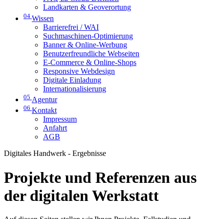
Landkarten & Geoverortung
04
Wissen
Barrierefrei / WAI
Suchmaschinen-Optimierung
Banner & Online-Werbung
Benutzerfreundliche Webseiten
E-Commerce & Online-Shops
Responsive Webdesign
Digitale Einladung
Internationalisierung
05
Agentur
06
Kontakt
Impressum
Anfahrt
AGB
Digitales Handwerk - Ergebnisse
Projekte und Referenzen aus
der digitalen Werkstatt