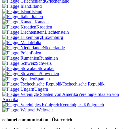
Griechenland
Irland
Island
Italien
Kanada
Kroatien
Liechtenstein
Luxemburg
Malta
Niederlande
Polen
Rumänien
Schweiz
Slowakei
Slowenien
Spanien
Tschechische Republik
Ungarn
Vereinigte Staaten von
Amerika
Vereinigtes Königreich
Weltweit
echonet communication | Österreich