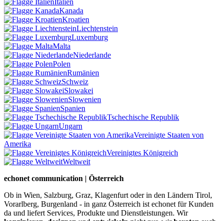
Italien
Kanada
Kroatien
Liechtenstein
Luxemburg
Malta
Niederlande
Polen
Rumänien
Schweiz
Slowakei
Slowenien
Spanien
Tschechische Republik
Ungarn
Vereinigte Staaten von
Amerika
Vereinigtes Königreich
Weltweit
echonet communication | Österreich
Ob in Wien, Salzburg, Graz, Klagenfurt oder in den Ländern Tirol,
Vorarlberg, Burgenland - in ganz Österreich ist echonet für Kunden
da und liefert Services, Produkte und Dienstleistungen. Wir