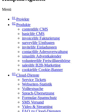
Menü
01
Projekte
02
Produkte
contentlife CMS
basiclife CMS
invoicelife Fakturierung
surveylife Umfragen
invitelife Einladungen
contactlife Adressverwaltung
xmaslife Adventkalender
volunteerlife Freiwilligenbörse
saleslife B2B-Marketing
cookielife Cookie-Banner
03
Cloud-Dienste
Service Tickets
Webseiten-Statistik
Volltextsuche
Sprach-Übersetzung
Formular-Spamschutz
SMS Versand
Video & Streaming
FAQ zu Cloud-Diensten