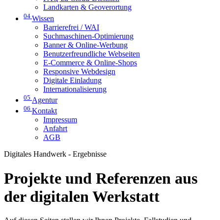
Landkarten & Geoverortung
04
Wissen
Barrierefrei / WAI
Suchmaschinen-Optimierung
Banner & Online-Werbung
Benutzerfreundliche Webseiten
E-Commerce & Online-Shops
Responsive Webdesign
Digitale Einladung
Internationalisierung
05
Agentur
06
Kontakt
Impressum
Anfahrt
AGB
Digitales Handwerk - Ergebnisse
Projekte und Referenzen aus
der digitalen Werkstatt