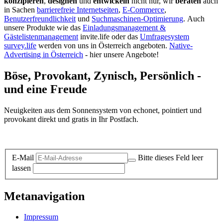
konzipieren
,
designen
und
entwickeln
nicht nur, wir
beraten
auch
in Sachen
barrierefreie Internetseiten
,
E-Commerce
,
Benutzerfreundlichkeit
und
Suchmaschinen-Optimierung
.
Auch
unsere Produkte wie das
Einladungsmanagement &
Gästelistenmanagement
invite.life oder das
Umfragesystem
survey.life
werden von uns in Österreich angeboten.
Native-
Advertising in Österreich
- hier unsere Angebote!
Böse, Provokant, Zynisch, Persönlich -
und eine Freude
Neuigkeiten aus dem Sonnensystem von echonet, pointiert und
provokant direkt und gratis in Ihr Postfach.
Datenschutz-Information zum Newsletter
E-Mail
Bitte dieses Feld leer
lassen
Metanavigation
Impressum