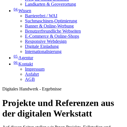
Landkarten & Geoverortung
04
Wissen
Barrierefrei / WAI
Suchmaschinen-Optimierung
Banner & Online-Werbung
Benutzerfreundliche Webseiten
E-Commerce & Online-Shops
Responsive Webdesign
Digitale Einladung
Internationalisierung
05
Agentur
06
Kontakt
Impressum
Anfahrt
AGB
Digitales Handwerk - Ergebnisse
Projekte und Referenzen aus
der digitalen Werkstatt