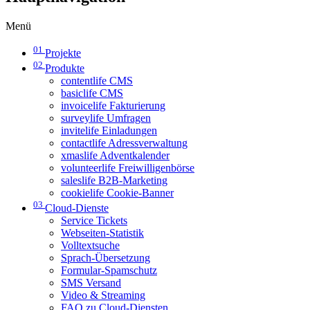
Menü
01
Projekte
02
Produkte
contentlife CMS
basiclife CMS
invoicelife Fakturierung
surveylife Umfragen
invitelife Einladungen
contactlife Adressverwaltung
xmaslife Adventkalender
volunteerlife Freiwilligenbörse
saleslife B2B-Marketing
cookielife Cookie-Banner
03
Cloud-Dienste
Service Tickets
Webseiten-Statistik
Volltextsuche
Sprach-Übersetzung
Formular-Spamschutz
SMS Versand
Video & Streaming
FAQ zu Cloud-Diensten