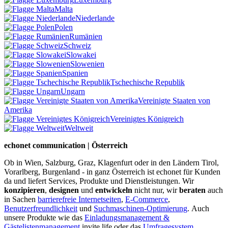
Malta
Niederlande
Polen
Rumänien
Schweiz
Slowakei
Slowenien
Spanien
Tschechische Republik
Ungarn
Vereinigte Staaten von
Amerika
Vereinigtes Königreich
Weltweit
echonet communication | Österreich
Ob in Wien, Salzburg, Graz, Klagenfurt oder in den Ländern Tirol,
Vorarlberg, Burgenland - in ganz Österreich ist echonet für Kunden
da und liefert Services, Produkte und Dienstleistungen. Wir
konzipieren
,
designen
und
entwickeln
nicht nur, wir
beraten
auch
in Sachen
barrierefreie Internetseiten
,
E-Commerce
,
Benutzerfreundlichkeit
und
Suchmaschinen-Optimierung
.
Auch
unsere Produkte wie das
Einladungsmanagement &
Gästelistenmanagement
invite.life oder das
Umfragesystem