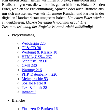
Auf diesen Seiten stellen wir Ihnen Projekte, Fallstudien und
Realisierungen vor, die wir bereits gemacht haben. Nutzen Sie den
Filter, wählen Sie Projektumfang, Sprache oder auch Branche aus,
um sich anzusehen, was wir für unsere Kunden und Partner in der
digitalen Handwerkstatt umgesetzt haben.
Um einen Filter wieder
zu deaktiveren, klicken Sie einfach nochmal drauf. Die
Zusammenstellung der Projekte ist
noch nicht vollständig
!
Projektumfang
Webdesign
225
CI & CD
30
Werbung & Klassik
18
HTML, CSS...
237
Schnittstellen
60
CMS
230
Wartung
216
PHP, Datenbank...
226
Mehrsprachig
53
Soziale Netze
8
Text & Inhalt
28
Intranet
5
Branche
Finanzen & Banken
16