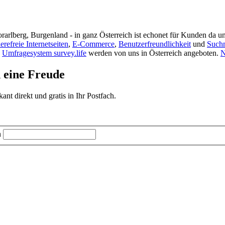
rarlberg, Burgenland - in ganz Österreich ist echonet für Kunden da un
ierefreie Internetseiten
,
E-Commerce
,
Benutzerfreundlichkeit
und
Such
s
Umfragesystem survey.life
werden von uns in Österreich angeboten.
N
d eine Freude
t direkt und gratis in Ihr Postfach.
n