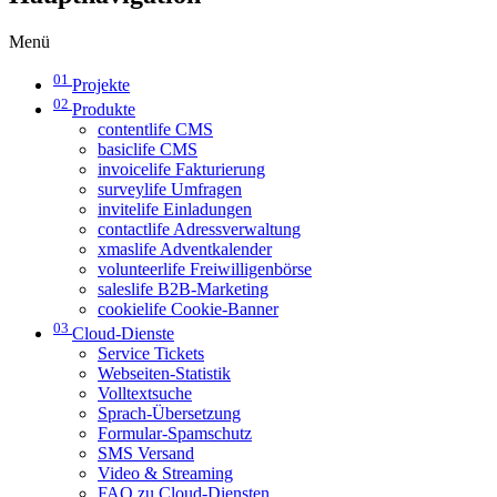
Menü
01
Projekte
02
Produkte
contentlife CMS
basiclife CMS
invoicelife Fakturierung
surveylife Umfragen
invitelife Einladungen
contactlife Adressverwaltung
xmaslife Adventkalender
volunteerlife Freiwilligenbörse
saleslife B2B-Marketing
cookielife Cookie-Banner
03
Cloud-Dienste
Service Tickets
Webseiten-Statistik
Volltextsuche
Sprach-Übersetzung
Formular-Spamschutz
SMS Versand
Video & Streaming
FAQ zu Cloud-Diensten