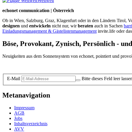
Weltweit
echonet communication | Österreich
Ob in Wien, Salzburg, Graz, Klagenfurt oder in den Ländern Tirol, Vo
designen
und
entwickeln
nicht nur, wir
beraten
auch in Sachen
barr
Einladungsmanagement & Gästelistenmanagement
invite.life oder da
Böse, Provokant, Zynisch, Persönlich - un
Neuigkeiten aus dem Sonnensystem von echonet, pointiert und provokan
Datenschutz-Information zum Newsletter
E-Mail
Bitte dieses Feld leer lasse
Metanavigation
Impressum
AGB
Jobs
Inhaltsverzeichnis
AVV