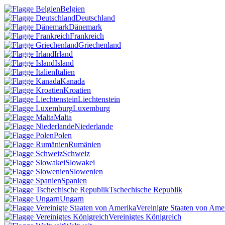
Belgien
Deutschland
Dänemark
Frankreich
Griechenland
Irland
Island
Italien
Kanada
Kroatien
Liechtenstein
Luxemburg
Malta
Niederlande
Polen
Rumänien
Schweiz
Slowakei
Slowenien
Spanien
Tschechische Republik
Ungarn
Vereinigte Staaten von Ame
Vereinigtes Königreich