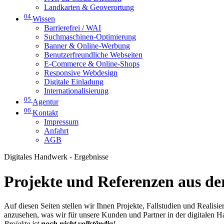
Landkarten & Geoverortung
04
Wissen
Barrierefrei / WAI
Suchmaschinen-Optimierung
Banner & Online-Werbung
Benutzerfreundliche Webseiten
E-Commerce & Online-Shops
Responsive Webdesign
Digitale Einladung
Internationalisierung
05
Agentur
06
Kontakt
Impressum
Anfahrt
AGB
Digitales Handwerk - Ergebnisse
Projekte und Referenzen aus der
Auf diesen Seiten stellen wir Ihnen Projekte, Fallstudien und Realis
anzusehen, was wir für unsere Kunden und Partner in der digitalen 
Projekte ist
noch nicht vollständig
!