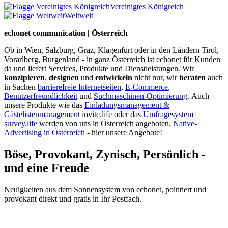
Vereinigtes Königreich
Weltweit
echonet communication | Österreich
Ob in Wien, Salzburg, Graz, Klagenfurt oder in den Ländern Tirol,
Vorarlberg, Burgenland - in ganz Österreich ist echonet für Kunden
da und liefert Services, Produkte und Dienstleistungen. Wir
konzipieren
,
designen
und
entwickeln
nicht nur, wir
beraten
auch
in Sachen
barrierefreie Internetseiten
,
E-Commerce
,
Benutzerfreundlichkeit
und
Suchmaschinen-Optimierung
.
Auch
unsere Produkte wie das
Einladungsmanagement &
Gästelistenmanagement
invite.life oder das
Umfragesystem
survey.life
werden von uns in Österreich angeboten.
Native-
Advertising in Österreich
- hier unsere Angebote!
Böse, Provokant, Zynisch, Persönlich -
und eine Freude
Neuigkeiten aus dem Sonnensystem von echonet, pointiert und
provokant direkt und gratis in Ihr Postfach.
Datenschutz-Information zum Newsletter