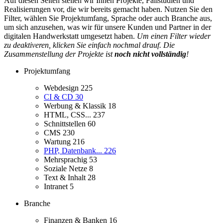
Auf diesen Seiten stellen wir Ihnen Projekte, Fallstudien und
Realisierungen vor, die wir bereits gemacht haben. Nutzen Sie den
Filter, wählen Sie Projektumfang, Sprache oder auch Branche aus,
um sich anzusehen, was wir für unsere Kunden und Partner in der
digitalen Handwerkstatt umgesetzt haben.
Um einen Filter wieder
zu deaktiveren, klicken Sie einfach nochmal drauf. Die
Zusammenstellung der Projekte ist
noch nicht vollständig
!
Projektumfang
Webdesign
225
CI & CD
30
Werbung & Klassik
18
HTML, CSS...
237
Schnittstellen
60
CMS
230
Wartung
216
PHP, Datenbank...
226
Mehrsprachig
53
Soziale Netze
8
Text & Inhalt
28
Intranet
5
Branche
Finanzen & Banken
16