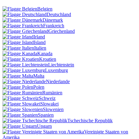
Belgien
Deutschland
Dänemark
Frankreich
Griechenland
Irland
Island
Italien
Kanada
Kroatien
Liechtenstein
Luxemburg
Malta
Niederlande
Polen
Rumänien
Schweiz
Slowakei
Slowenien
Spanien
Tschechische Republik
Ungarn
Vereinigte Staaten von
Amerika