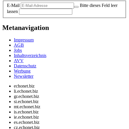
E-Mail
Bitte dieses Feld leer
lassen
Metanavigation
Impressum
AGB
Jobs
Inhaltsverzeichnis
AVV
Datenschutz
Werbung
Newsletter
echonet.biz
li.echonet.biz
gr.echonet.biz
si.echonet.biz
mt.echonet.biz
is.echonet.biz
ie.echonet.biz
es.echonet.biz
cz.echonet.biz