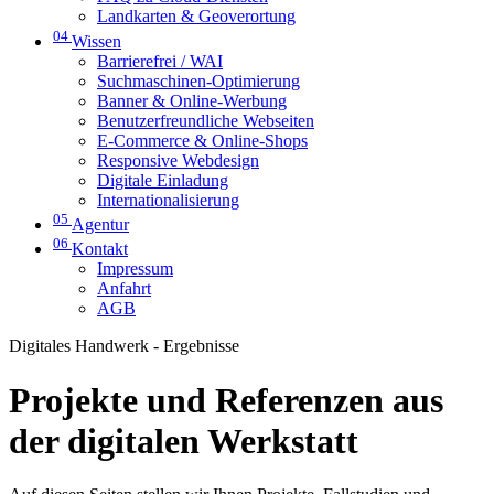
Landkarten & Geoverortung
04
Wissen
Barrierefrei / WAI
Suchmaschinen-Optimierung
Banner & Online-Werbung
Benutzerfreundliche Webseiten
E-Commerce & Online-Shops
Responsive Webdesign
Digitale Einladung
Internationalisierung
05
Agentur
06
Kontakt
Impressum
Anfahrt
AGB
Digitales Handwerk - Ergebnisse
Projekte und Referenzen aus
der digitalen Werkstatt