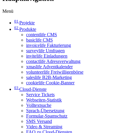
Menü
01
Projekte
02
Produkte
contentlife CMS
basiclife CMS
invoicelife Fakturierung
surveylife Umfragen
invitelife Einladungen
contactlife Adressverwaltung
xmaslife Adventkalender
volunteerlife Freiwilligenbörse
saleslife B2B-Marketing
cookielife Cookie-Banner
03
Cloud-Dienste
Service Tickets
Webseiten-Statistik
Volltextsuche
Sprach-Übersetzung
Formular-Spamschutz
SMS Versand
Video & Streaming
FAQ zu Cloud-Diensten