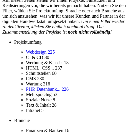
Auf diesen Seiten stellen wir Ihnen Projekte, Fallstudien und
Realisierungen vor, die wir bereits gemacht haben. Nutzen Sie den
Filter, wählen Sie Projektumfang, Sprache oder auch Branche aus,
um sich anzusehen, was wir für unsere Kunden und Partner in der
digitalen Handwerkstatt umgesetzt haben.
Um einen Filter wieder
zu deaktiveren, klicken Sie einfach nochmal drauf. Die
Zusammenstellung der Projekte ist
noch nicht vollständig
!
Projektumfang
Webdesign
225
CI & CD
30
Werbung & Klassik
18
HTML, CSS...
237
Schnittstellen
60
CMS
230
Wartung
216
PHP, Datenbank...
226
Mehrsprachig
53
Soziale Netze
8
Text & Inhalt
28
Intranet
5
Branche
Finanzen & Banken
16