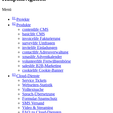
Menü
01
Projekte
02
Produkte
contentlife CMS
basiclife CMS
invoicelife Fakturierung
surveylife Umfragen
invitelife Einladungen
contactlife Adressverwaltung
xmaslife Adventkalender
volunteerlife Freiwilligenbörse
saleslife B2B-Marketing
cookielife Cookie-Banner
03
Cloud-Dienste
Service Tickets
Webseiten-Statistik
Volltextsuche
Sprach-Übersetzung
Formular-Spamschutz
SMS Versand
Video & Streaming
FAQ zu Cloud-Diensten