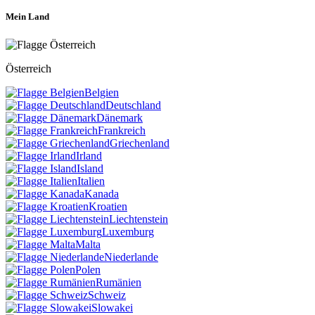
Mein Land
Österreich
Belgien
Deutschland
Dänemark
Frankreich
Griechenland
Irland
Island
Italien
Kanada
Kroatien
Liechtenstein
Luxemburg
Malta
Niederlande
Polen
Rumänien
Schweiz
Slowakei