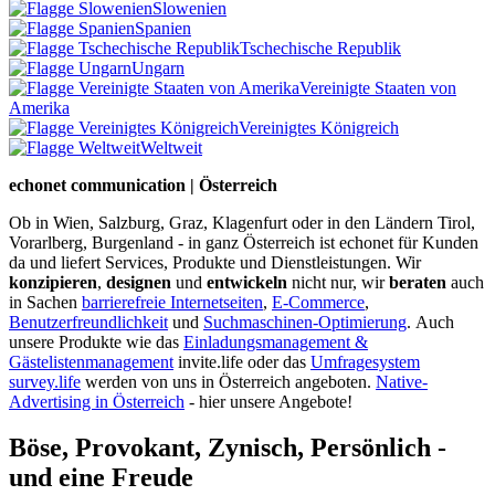
Slowenien
Spanien
Tschechische Republik
Ungarn
Vereinigte Staaten von
Amerika
Vereinigtes Königreich
Weltweit
echonet communication | Österreich
Ob in Wien, Salzburg, Graz, Klagenfurt oder in den Ländern Tirol,
Vorarlberg, Burgenland - in ganz Österreich ist echonet für Kunden
da und liefert Services, Produkte und Dienstleistungen. Wir
konzipieren
,
designen
und
entwickeln
nicht nur, wir
beraten
auch
in Sachen
barrierefreie Internetseiten
,
E-Commerce
,
Benutzerfreundlichkeit
und
Suchmaschinen-Optimierung
.
Auch
unsere Produkte wie das
Einladungsmanagement &
Gästelistenmanagement
invite.life oder das
Umfragesystem
survey.life
werden von uns in Österreich angeboten.
Native-
Advertising in Österreich
- hier unsere Angebote!
Böse, Provokant, Zynisch, Persönlich -
und eine Freude