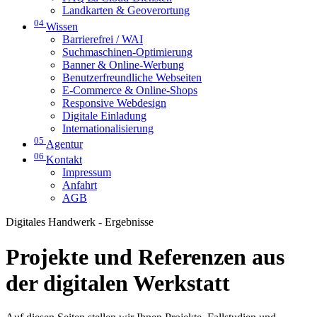
Landkarten & Geoverortung
04
Wissen
Barrierefrei / WAI
Suchmaschinen-Optimierung
Banner & Online-Werbung
Benutzerfreundliche Webseiten
E-Commerce & Online-Shops
Responsive Webdesign
Digitale Einladung
Internationalisierung
05
Agentur
06
Kontakt
Impressum
Anfahrt
AGB
Digitales Handwerk - Ergebnisse
Projekte und Referenzen aus
der digitalen Werkstatt