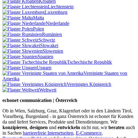
Kroatien
Liechtenstein
Luxemburg
Malta
Niederlande
Polen
Rumänien
Schweiz
Slowakei
Slowenien
Spanien
Tschechische Republik
Ungarn
Vereinigte Staaten von
Amerika
Vereinigtes Königreich
Weltweit
echonet communication | Österreich
Ob in Wien, Salzburg, Graz, Klagenfurt oder in den Ländern Tirol,
Vorarlberg, Burgenland - in ganz Österreich ist echonet für Kunden
da und liefert Services, Produkte und Dienstleistungen. Wir
konzipieren
,
designen
und
entwickeln
nicht nur, wir
beraten
auch
in Sachen
barrierefreie Internetseiten
,
E-Commerce
,