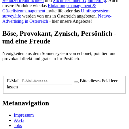
Benutzerfreundlichkeit
und
Suchmaschinen-Optimierung
.
Auch
unsere Produkte wie das
Einladungsmanagement &
Gästelistenmanagement
invite.life oder das
Umfragesystem
survey.life
werden von uns in Österreich angeboten.
Native-
Advertising in Österreich
- hier unsere Angebote!
Böse, Provokant, Zynisch, Persönlich -
und eine Freude
Neuigkeiten aus dem Sonnensystem von echonet, pointiert und
provokant direkt und gratis in Ihr Postfach.
Datenschutz-Information zum Newsletter
E-Mail
Bitte dieses Feld leer
lassen
Metanavigation
Impressum
AGB
Jobs