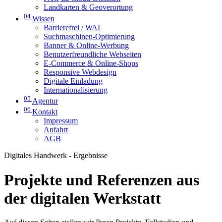
Landkarten & Geoverortung
04
Wissen
Barrierefrei / WAI
Suchmaschinen-Optimierung
Banner & Online-Werbung
Benutzerfreundliche Webseiten
E-Commerce & Online-Shops
Responsive Webdesign
Digitale Einladung
Internationalisierung
05
Agentur
06
Kontakt
Impressum
Anfahrt
AGB
Digitales Handwerk - Ergebnisse
Projekte und Referenzen aus
der digitalen Werkstatt