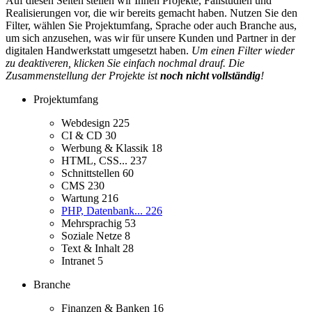
Auf diesen Seiten stellen wir Ihnen Projekte, Fallstudien und
Realisierungen vor, die wir bereits gemacht haben. Nutzen Sie den
Filter, wählen Sie Projektumfang, Sprache oder auch Branche aus,
um sich anzusehen, was wir für unsere Kunden und Partner in der
digitalen Handwerkstatt umgesetzt haben.
Um einen Filter wieder
zu deaktiveren, klicken Sie einfach nochmal drauf. Die
Zusammenstellung der Projekte ist
noch nicht vollständig
!
Projektumfang
Webdesign
225
CI & CD
30
Werbung & Klassik
18
HTML, CSS...
237
Schnittstellen
60
CMS
230
Wartung
216
PHP, Datenbank...
226
Mehrsprachig
53
Soziale Netze
8
Text & Inhalt
28
Intranet
5
Branche
Finanzen & Banken
16