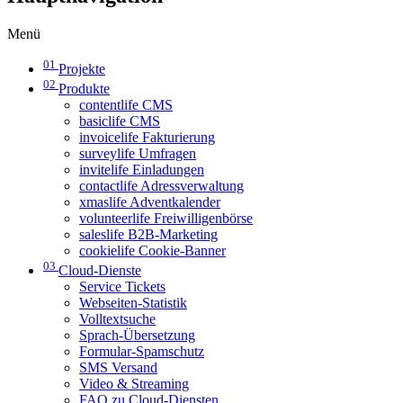
Menü
01
Projekte
02
Produkte
contentlife CMS
basiclife CMS
invoicelife Fakturierung
surveylife Umfragen
invitelife Einladungen
contactlife Adressverwaltung
xmaslife Adventkalender
volunteerlife Freiwilligenbörse
saleslife B2B-Marketing
cookielife Cookie-Banner
03
Cloud-Dienste
Service Tickets
Webseiten-Statistik
Volltextsuche
Sprach-Übersetzung
Formular-Spamschutz
SMS Versand
Video & Streaming
FAQ zu Cloud-Diensten