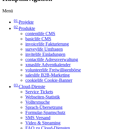
Menü
01
Projekte
02
Produkte
contentlife CMS
basiclife CMS
invoicelife Fakturierung
surveylife Umfragen
invitelife Einladungen
contactlife Adressverwaltung
xmaslife Adventkalender
volunteerlife Freiwilligenbörse
saleslife B2B-Marketing
cookielife Cookie-Banner
03
Cloud-Dienste
Service Tickets
Webseiten-Statistik
Volltextsuche
Sprach-Übersetzung
Formular-Spamschutz
SMS Versand
Video & Streaming
FAQ zu Cloud-Diensten