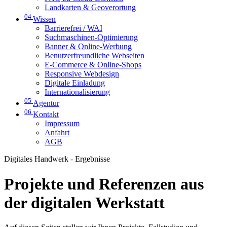
Landkarten & Geoverortung
04
Wissen
Barrierefrei / WAI
Suchmaschinen-Optimierung
Banner & Online-Werbung
Benutzerfreundliche Webseiten
E-Commerce & Online-Shops
Responsive Webdesign
Digitale Einladung
Internationalisierung
05
Agentur
06
Kontakt
Impressum
Anfahrt
AGB
Digitales Handwerk - Ergebnisse
Projekte und Referenzen aus
der digitalen Werkstatt