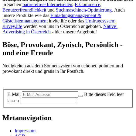
in Sachen
barrierefreie Internetseiten
,
E-Commerce
,
Benutzerfreundlichkeit
und
Suchmaschinen-Optimierung
.
Auch
unsere Produkte wie das
Einladungsmanagement &
Gästelistenmanagement
invite.life oder das
Umfragesystem
survey.life
werden von uns in Österreich angeboten.
Native-
Advertising in Österreich
- hier unsere Angebote!
Böse, Provokant, Zynisch, Persönlich -
und eine Freude
Neuigkeiten aus dem Sonnensystem von echonet, pointiert und
provokant direkt und gratis in Ihr Postfach.
Datenschutz-Information zum Newsletter
E-Mail
Bitte dieses Feld leer
lassen
Metanavigation
Impressum