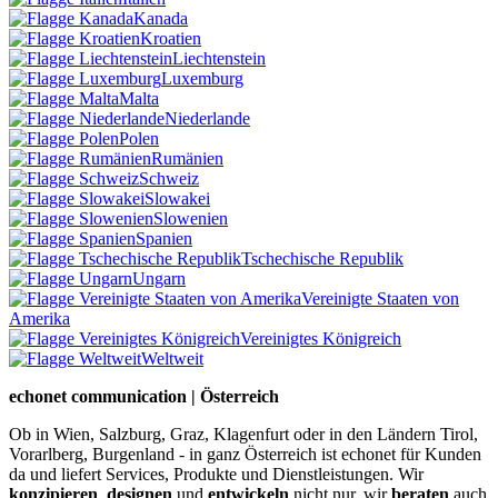
Kanada
Kroatien
Liechtenstein
Luxemburg
Malta
Niederlande
Polen
Rumänien
Schweiz
Slowakei
Slowenien
Spanien
Tschechische Republik
Ungarn
Vereinigte Staaten von
Amerika
Vereinigtes Königreich
Weltweit
echonet communication | Österreich
Ob in Wien, Salzburg, Graz, Klagenfurt oder in den Ländern Tirol,
Vorarlberg, Burgenland - in ganz Österreich ist echonet für Kunden
da und liefert Services, Produkte und Dienstleistungen. Wir
konzipieren
,
designen
und
entwickeln
nicht nur, wir
beraten
auch