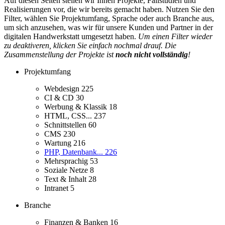
Auf diesen Seiten stellen wir Ihnen Projekte, Fallstudien und
Realisierungen vor, die wir bereits gemacht haben. Nutzen Sie den
Filter, wählen Sie Projektumfang, Sprache oder auch Branche aus,
um sich anzusehen, was wir für unsere Kunden und Partner in der
digitalen Handwerkstatt umgesetzt haben.
Um einen Filter wieder
zu deaktiveren, klicken Sie einfach nochmal drauf. Die
Zusammenstellung der Projekte ist
noch nicht vollständig
!
Projektumfang
Webdesign
225
CI & CD
30
Werbung & Klassik
18
HTML, CSS...
237
Schnittstellen
60
CMS
230
Wartung
216
PHP, Datenbank...
226
Mehrsprachig
53
Soziale Netze
8
Text & Inhalt
28
Intranet
5
Branche
Finanzen & Banken
16