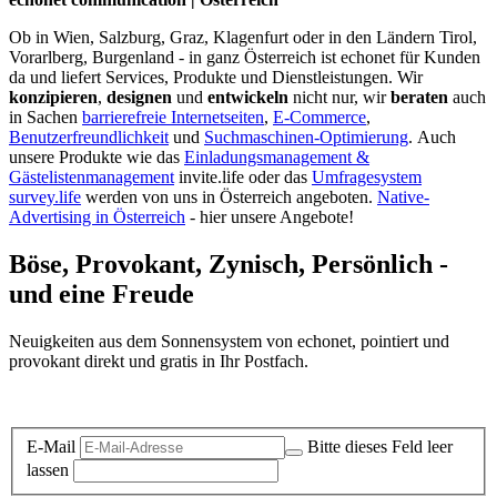
Ob in Wien, Salzburg, Graz, Klagenfurt oder in den Ländern Tirol,
Vorarlberg, Burgenland - in ganz Österreich ist echonet für Kunden
da und liefert Services, Produkte und Dienstleistungen. Wir
konzipieren
,
designen
und
entwickeln
nicht nur, wir
beraten
auch
in Sachen
barrierefreie Internetseiten
,
E-Commerce
,
Benutzerfreundlichkeit
und
Suchmaschinen-Optimierung
.
Auch
unsere Produkte wie das
Einladungsmanagement &
Gästelistenmanagement
invite.life oder das
Umfragesystem
survey.life
werden von uns in Österreich angeboten.
Native-
Advertising in Österreich
- hier unsere Angebote!
Böse, Provokant, Zynisch, Persönlich -
und eine Freude
Neuigkeiten aus dem Sonnensystem von echonet, pointiert und
provokant direkt und gratis in Ihr Postfach.
Datenschutz-Information zum Newsletter
E-Mail
Bitte dieses Feld leer
lassen