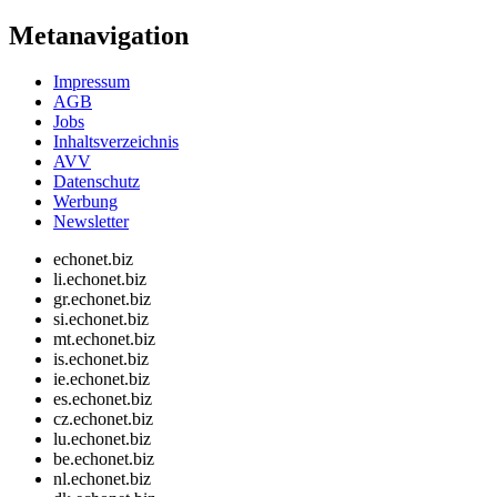
Metanavigation
Impressum
AGB
Jobs
Inhaltsverzeichnis
AVV
Datenschutz
Werbung
Newsletter
echonet.biz
li.echonet.biz
gr.echonet.biz
si.echonet.biz
mt.echonet.biz
is.echonet.biz
ie.echonet.biz
es.echonet.biz
cz.echonet.biz
lu.echonet.biz
be.echonet.biz
nl.echonet.biz