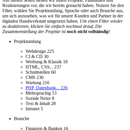
Auf diesen Seiten stellen wir Ihnen Projekte, Fallstudien und
Realisierungen vor, die wir bereits gemacht haben. Nutzen Sie den
Filter, wählen Sie Projektumfang, Sprache oder auch Branche aus,
um sich anzusehen, was wir für unsere Kunden und Partner in der
digitalen Handwerkstatt umgesetzt haben.
Um einen Filter wieder
zu deaktiveren, klicken Sie einfach nochmal drauf. Die
Zusammenstellung der Projekte ist
noch nicht vollständig
!
Projektumfang
Webdesign
225
CI & CD
30
Werbung & Klassik
18
HTML, CSS...
237
Schnittstellen
60
CMS
230
Wartung
216
PHP, Datenbank...
226
Mehrsprachig
53
Soziale Netze
8
Text & Inhalt
28
Intranet
5
Branche
Finanzen & Banken
16