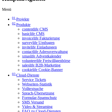
Menü
01
Projekte
02
Produkte
contentlife CMS
basiclife CMS
invoicelife Fakturierung
surveylife Umfragen
invitelife Einladungen
contactlife Adressverwaltung
xmaslife Adventkalender
volunteerlife Freiwilligenbörse
saleslife B2B-Marketing
cookielife Cookie-Banner
03
Cloud-Dienste
Service Tickets
Webseiten-Statistik
Volltextsuche
Sprach-Übersetzung
Formular-Spamschutz
SMS Versand
Video & Streaming
FAQ zu Cloud-Diensten