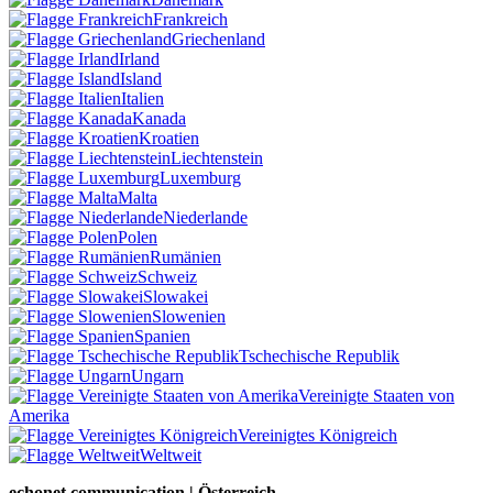
Frankreich
Griechenland
Irland
Island
Italien
Kanada
Kroatien
Liechtenstein
Luxemburg
Malta
Niederlande
Polen
Rumänien
Schweiz
Slowakei
Slowenien
Spanien
Tschechische Republik
Ungarn
Vereinigte Staaten von
Amerika
Vereinigtes Königreich
Weltweit
echonet communication | Österreich