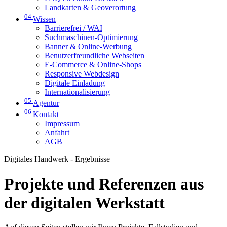
Landkarten & Geoverortung
04
Wissen
Barrierefrei / WAI
Suchmaschinen-Optimierung
Banner & Online-Werbung
Benutzerfreundliche Webseiten
E-Commerce & Online-Shops
Responsive Webdesign
Digitale Einladung
Internationalisierung
05
Agentur
06
Kontakt
Impressum
Anfahrt
AGB
Digitales Handwerk - Ergebnisse
Projekte und Referenzen aus
der digitalen Werkstatt