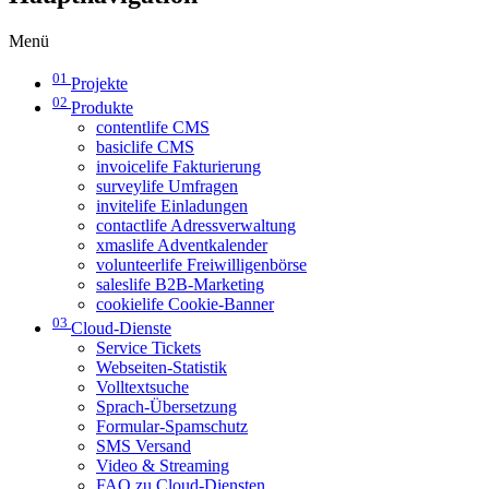
Menü
01
Projekte
02
Produkte
contentlife CMS
basiclife CMS
invoicelife Fakturierung
surveylife Umfragen
invitelife Einladungen
contactlife Adressverwaltung
xmaslife Adventkalender
volunteerlife Freiwilligenbörse
saleslife B2B-Marketing
cookielife Cookie-Banner
03
Cloud-Dienste
Service Tickets
Webseiten-Statistik
Volltextsuche
Sprach-Übersetzung
Formular-Spamschutz
SMS Versand
Video & Streaming
FAQ zu Cloud-Diensten