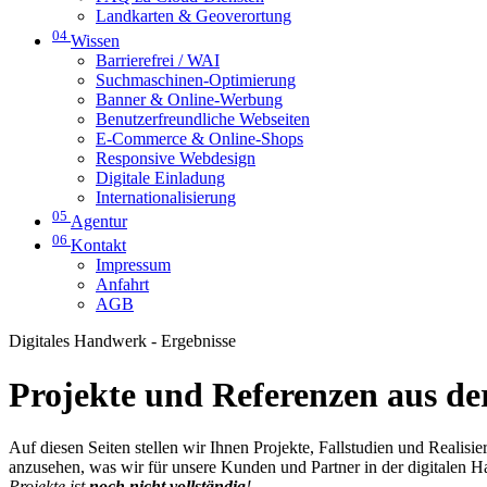
Landkarten & Geoverortung
04
Wissen
Barrierefrei / WAI
Suchmaschinen-Optimierung
Banner & Online-Werbung
Benutzerfreundliche Webseiten
E-Commerce & Online-Shops
Responsive Webdesign
Digitale Einladung
Internationalisierung
05
Agentur
06
Kontakt
Impressum
Anfahrt
AGB
Digitales Handwerk - Ergebnisse
Projekte und Referenzen aus der
Auf diesen Seiten stellen wir Ihnen Projekte, Fallstudien und Realis
anzusehen, was wir für unsere Kunden und Partner in der digitalen 
Projekte ist
noch nicht vollständig
!