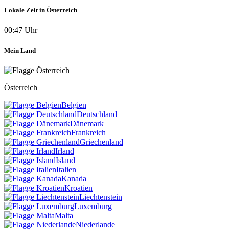
Lokale Zeit in Österreich
00:47 Uhr
Mein Land
Österreich
Belgien
Deutschland
Dänemark
Frankreich
Griechenland
Irland
Island
Italien
Kanada
Kroatien
Liechtenstein
Luxemburg
Malta
Niederlande