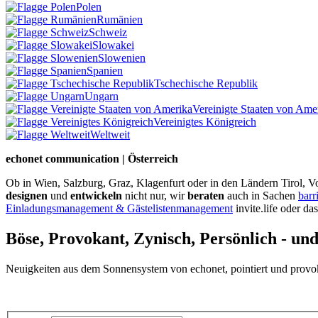
Polen
Rumänien
Schweiz
Slowakei
Slowenien
Spanien
Tschechische Republik
Ungarn
Vereinigte Staaten von Ame
Vereinigtes Königreich
Weltweit
echonet communication | Österreich
Ob in Wien, Salzburg, Graz, Klagenfurt oder in den Ländern Tirol, Vo
designen
und
entwickeln
nicht nur, wir
beraten
auch in Sachen
barr
Einladungsmanagement & Gästelistenmanagement
invite.life oder da
Böse, Provokant, Zynisch, Persönlich - un
Neuigkeiten aus dem Sonnensystem von echonet, pointiert und provokan
Datenschutz-Information zum Newsletter