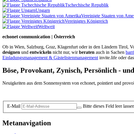
Tschechische Republik
Ungarn
Vereinigte Staaten von Ame
Vereinigtes Königreich
Weltweit
echonet communication | Österreich
Ob in Wien, Salzburg, Graz, Klagenfurt oder in den Ländern Tirol, Vo
designen
und
entwickeln
nicht nur, wir
beraten
auch in Sachen
barr
Einladungsmanagement & Gästelistenmanagement
invite.life oder da
Böse, Provokant, Zynisch, Persönlich - un
Neuigkeiten aus dem Sonnensystem von echonet, pointiert und provokan
Datenschutz-Information zum Newsletter
E-Mail
Bitte dieses Feld leer lasse
Metanavigation