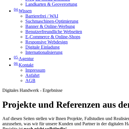
Landkarten & Geoverortung
04
Wissen
Barrierefrei / WAI
Suchmaschinen-Optimierung
Banner & Online-Werbung
Benutzerfreundliche Webseiten
E-Commerce & Online-Shops
Responsive Webdesign
Digitale Einladung
Internationalisierung
05
Agentur
06
Kontakt
Impressum
Anfahrt
AGB
Digitales Handwerk - Ergebnisse
Projekte und Referenzen aus der
Auf diesen Seiten stellen wir Ihnen Projekte, Fallstudien und Realis
anzusehen, was wir für unsere Kunden und Partner in der digitalen 
Projekte ist
noch nicht vollständig
!