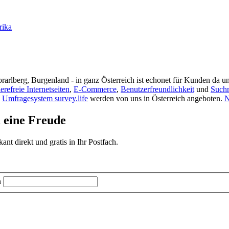
rika
rarlberg, Burgenland - in ganz Österreich ist echonet für Kunden da un
ierefreie Internetseiten
,
E-Commerce
,
Benutzerfreundlichkeit
und
Such
s
Umfragesystem survey.life
werden von uns in Österreich angeboten.
N
d eine Freude
t direkt und gratis in Ihr Postfach.
n