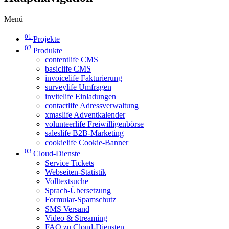
Menü
01
Projekte
02
Produkte
contentlife CMS
basiclife CMS
invoicelife Fakturierung
surveylife Umfragen
invitelife Einladungen
contactlife Adressverwaltung
xmaslife Adventkalender
volunteerlife Freiwilligenbörse
saleslife B2B-Marketing
cookielife Cookie-Banner
03
Cloud-Dienste
Service Tickets
Webseiten-Statistik
Volltextsuche
Sprach-Übersetzung
Formular-Spamschutz
SMS Versand
Video & Streaming
FAQ zu Cloud-Diensten