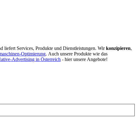
d liefert Services, Produkte und Dienstleistungen. Wir
konzipieren
,
maschinen-Optimierung
.
Auch unsere Produkte wie das
ative-Advertising in Österreich
- hier unsere Angebote!