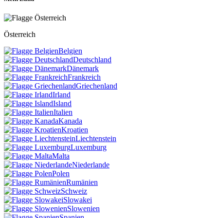
Österreich
Belgien
Deutschland
Dänemark
Frankreich
Griechenland
Irland
Island
Italien
Kanada
Kroatien
Liechtenstein
Luxemburg
Malta
Niederlande
Polen
Rumänien
Schweiz
Slowakei
Slowenien
Spanien