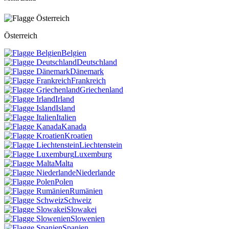
Österreich
Belgien
Deutschland
Dänemark
Frankreich
Griechenland
Irland
Island
Italien
Kanada
Kroatien
Liechtenstein
Luxemburg
Malta
Niederlande
Polen
Rumänien
Schweiz
Slowakei
Slowenien
Spanien