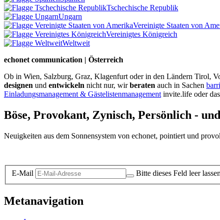
Tschechische Republik
Ungarn
Vereinigte Staaten von Ame
Vereinigtes Königreich
Weltweit
echonet communication | Österreich
Ob in Wien, Salzburg, Graz, Klagenfurt oder in den Ländern Tirol, Vo
designen
und
entwickeln
nicht nur, wir
beraten
auch in Sachen
barr
Einladungsmanagement & Gästelistenmanagement
invite.life oder da
Böse, Provokant, Zynisch, Persönlich - un
Neuigkeiten aus dem Sonnensystem von echonet, pointiert und provokan
Datenschutz-Information zum Newsletter
E-Mail
Bitte dieses Feld leer lasse
Metanavigation