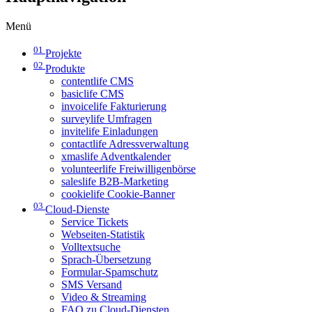
Menü
01
Projekte
02
Produkte
contentlife CMS
basiclife CMS
invoicelife Fakturierung
surveylife Umfragen
invitelife Einladungen
contactlife Adressverwaltung
xmaslife Adventkalender
volunteerlife Freiwilligenbörse
saleslife B2B-Marketing
cookielife Cookie-Banner
03
Cloud-Dienste
Service Tickets
Webseiten-Statistik
Volltextsuche
Sprach-Übersetzung
Formular-Spamschutz
SMS Versand
Video & Streaming
FAQ zu Cloud-Diensten