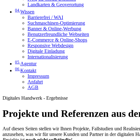
Landkarten & Geoverortung
04
Wissen
Barrierefrei / WAI
Suchmaschinen-Optimierung
Banner & Online-Werbung
Benutzerfreundliche Webseiten
E-Commerce & Online-Shops
Responsive Webdesign
Digitale Einladung
Internationalisierung
05
Agentur
06
Kontakt
Impressum
Anfahrt
AGB
Digitales Handwerk - Ergebnisse
Projekte und Referenzen aus der
Auf diesen Seiten stellen wir Ihnen Projekte, Fallstudien und Realis
anzusehen, was wir für unsere Kunden und Partner in der digitalen 
Projekte ist
noch nicht vollständig
!