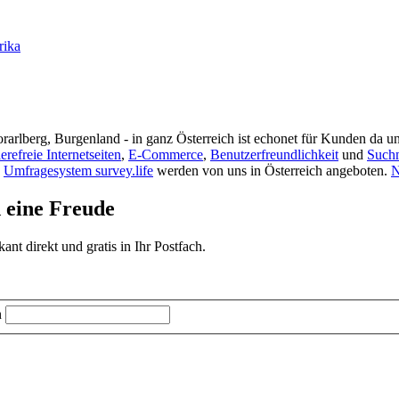
rika
rarlberg, Burgenland - in ganz Österreich ist echonet für Kunden da un
ierefreie Internetseiten
,
E-Commerce
,
Benutzerfreundlichkeit
und
Such
s
Umfragesystem survey.life
werden von uns in Österreich angeboten.
N
d eine Freude
t direkt und gratis in Ihr Postfach.
n