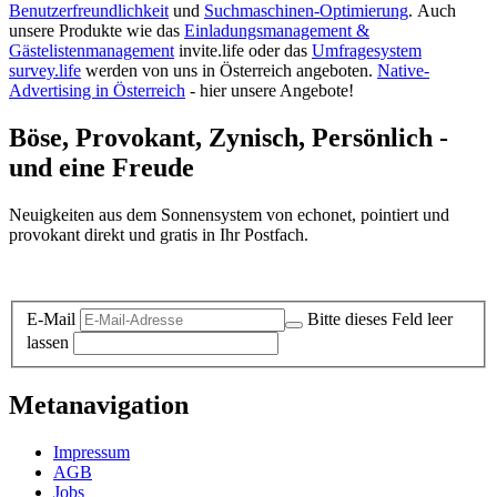
Benutzerfreundlichkeit
und
Suchmaschinen-Optimierung
.
Auch
unsere Produkte wie das
Einladungsmanagement &
Gästelistenmanagement
invite.life oder das
Umfragesystem
survey.life
werden von uns in Österreich angeboten.
Native-
Advertising in Österreich
- hier unsere Angebote!
Böse, Provokant, Zynisch, Persönlich -
und eine Freude
Neuigkeiten aus dem Sonnensystem von echonet, pointiert und
provokant direkt und gratis in Ihr Postfach.
Datenschutz-Information zum Newsletter
E-Mail
Bitte dieses Feld leer
lassen
Metanavigation
Impressum
AGB
Jobs