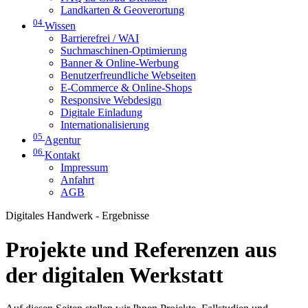
Landkarten & Geoverortung
04
Wissen
Barrierefrei / WAI
Suchmaschinen-Optimierung
Banner & Online-Werbung
Benutzerfreundliche Webseiten
E-Commerce & Online-Shops
Responsive Webdesign
Digitale Einladung
Internationalisierung
05
Agentur
06
Kontakt
Impressum
Anfahrt
AGB
Digitales Handwerk - Ergebnisse
Projekte und Referenzen aus
der digitalen Werkstatt