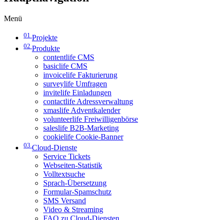
Menü
01
Projekte
02
Produkte
contentlife CMS
basiclife CMS
invoicelife Fakturierung
surveylife Umfragen
invitelife Einladungen
contactlife Adressverwaltung
xmaslife Adventkalender
volunteerlife Freiwilligenbörse
saleslife B2B-Marketing
cookielife Cookie-Banner
03
Cloud-Dienste
Service Tickets
Webseiten-Statistik
Volltextsuche
Sprach-Übersetzung
Formular-Spamschutz
SMS Versand
Video & Streaming
FAQ zu Cloud-Diensten