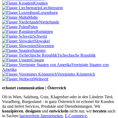
Kroatien
Liechtenstein
Luxemburg
Malta
Niederlande
Polen
Rumänien
Schweiz
Slowakei
Slowenien
Spanien
Tschechische Republik
Ungarn
Vereinigte Staaten von
Amerika
Vereinigtes Königreich
Weltweit
echonet communication | Österreich
Ob in Wien, Salzburg, Graz, Klagenfurt oder in den Ländern Tirol,
Vorarlberg, Burgenland - in ganz Österreich ist echonet für Kunden
da und liefert Services, Produkte und Dienstleistungen. Wir
konzipieren
,
designen
und
entwickeln
nicht nur, wir
beraten
auch
in Sachen
barrierefreie Internetseiten
,
E-Commerce
,