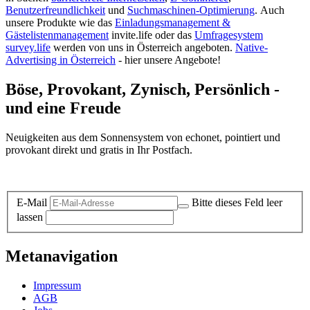
Benutzerfreundlichkeit
und
Suchmaschinen-Optimierung
.
Auch
unsere Produkte wie das
Einladungsmanagement &
Gästelistenmanagement
invite.life oder das
Umfragesystem
survey.life
werden von uns in Österreich angeboten.
Native-
Advertising in Österreich
- hier unsere Angebote!
Böse, Provokant, Zynisch, Persönlich -
und eine Freude
Neuigkeiten aus dem Sonnensystem von echonet, pointiert und
provokant direkt und gratis in Ihr Postfach.
Datenschutz-Information zum Newsletter
E-Mail
Bitte dieses Feld leer
lassen
Metanavigation
Impressum
AGB