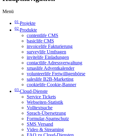
Menü
01
Projekte
02
Produkte
contentlife CMS
basiclife CMS
invoicelife Fakturierung
surveylife Umfragen
invitelife Einladungen
contactlife Adressverwaltung
xmaslife Adventkalender
volunteerlife Freiwilligenbörse
saleslife B2B-Marketing
cookielife Cookie-Banner
03
Cloud-Dienste
Service Tickets
Webseiten-Statistik
Volltextsuche
Sprach-Übersetzung
Formular-Spamschutz
SMS Versand
Video & Streaming
FAQ zu Cloud-Diensten