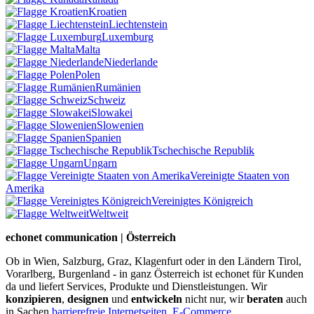
Kroatien
Liechtenstein
Luxemburg
Malta
Niederlande
Polen
Rumänien
Schweiz
Slowakei
Slowenien
Spanien
Tschechische Republik
Ungarn
Vereinigte Staaten von
Amerika
Vereinigtes Königreich
Weltweit
echonet communication | Österreich
Ob in Wien, Salzburg, Graz, Klagenfurt oder in den Ländern Tirol,
Vorarlberg, Burgenland - in ganz Österreich ist echonet für Kunden
da und liefert Services, Produkte und Dienstleistungen. Wir
konzipieren
,
designen
und
entwickeln
nicht nur, wir
beraten
auch
in Sachen
barrierefreie Internetseiten
,
E-Commerce
,