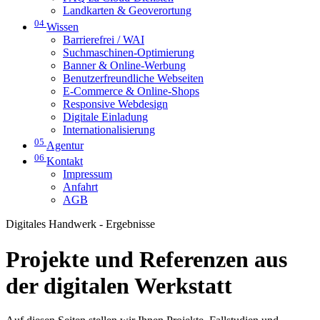
Landkarten & Geoverortung
04
Wissen
Barrierefrei / WAI
Suchmaschinen-Optimierung
Banner & Online-Werbung
Benutzerfreundliche Webseiten
E-Commerce & Online-Shops
Responsive Webdesign
Digitale Einladung
Internationalisierung
05
Agentur
06
Kontakt
Impressum
Anfahrt
AGB
Digitales Handwerk - Ergebnisse
Projekte und Referenzen aus
der digitalen Werkstatt