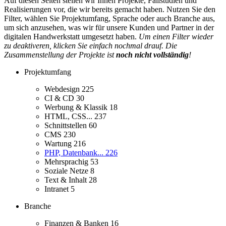
Auf diesen Seiten stellen wir Ihnen Projekte, Fallstudien und
Realisierungen vor, die wir bereits gemacht haben. Nutzen Sie den
Filter, wählen Sie Projektumfang, Sprache oder auch Branche aus,
um sich anzusehen, was wir für unsere Kunden und Partner in der
digitalen Handwerkstatt umgesetzt haben.
Um einen Filter wieder
zu deaktiveren, klicken Sie einfach nochmal drauf. Die
Zusammenstellung der Projekte ist
noch nicht vollständig
!
Projektumfang
Webdesign
225
CI & CD
30
Werbung & Klassik
18
HTML, CSS...
237
Schnittstellen
60
CMS
230
Wartung
216
PHP, Datenbank...
226
Mehrsprachig
53
Soziale Netze
8
Text & Inhalt
28
Intranet
5
Branche
Finanzen & Banken
16