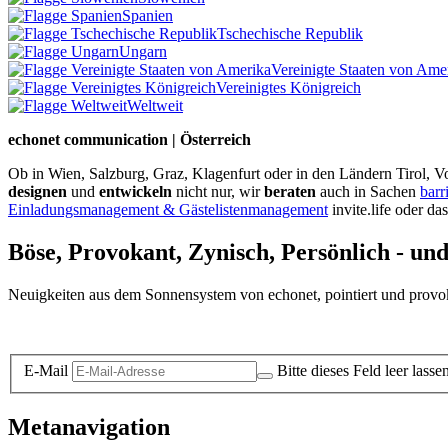
Spanien
Tschechische Republik
Ungarn
Vereinigte Staaten von Ame
Vereinigtes Königreich
Weltweit
echonet communication | Österreich
Ob in Wien, Salzburg, Graz, Klagenfurt oder in den Ländern Tirol, Vo
designen
und
entwickeln
nicht nur, wir
beraten
auch in Sachen
barr
Einladungsmanagement & Gästelistenmanagement
invite.life oder da
Böse, Provokant, Zynisch, Persönlich - un
Neuigkeiten aus dem Sonnensystem von echonet, pointiert und provokan
Datenschutz-Information zum Newsletter
E-Mail
Bitte dieses Feld leer lasse
Metanavigation