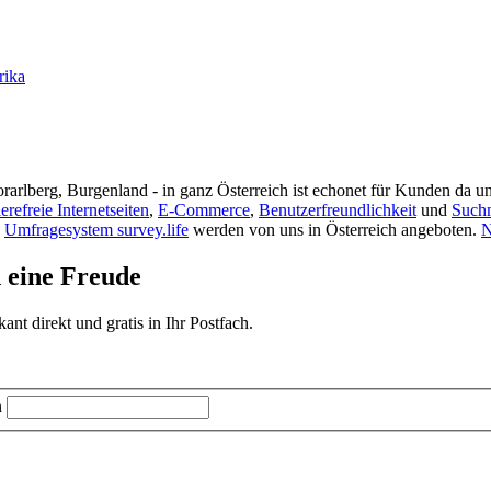
rika
rarlberg, Burgenland - in ganz Österreich ist echonet für Kunden da un
ierefreie Internetseiten
,
E-Commerce
,
Benutzerfreundlichkeit
und
Such
s
Umfragesystem survey.life
werden von uns in Österreich angeboten.
N
d eine Freude
t direkt und gratis in Ihr Postfach.
n