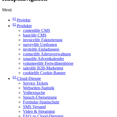
Menü
01
Projekte
02
Produkte
contentlife CMS
basiclife CMS
invoicelife Fakturierung
surveylife Umfragen
invitelife Einladungen
contactlife Adressverwaltung
xmaslife Adventkalender
volunteerlife Freiwilligenbörse
saleslife B2B-Marketing
cookielife Cookie-Banner
03
Cloud-Dienste
Service Tickets
Webseiten-Statistik
Volltextsuche
Sprach-Übersetzung
Formular-Spamschutz
SMS Versand
Video & Streaming
FAQ zu Cloud-Diensten