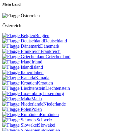
Mein Land
Österreich
Belgien
Deutschland
Dänemark
Frankreich
Griechenland
Irland
Island
Italien
Kanada
Kroatien
Liechtenstein
Luxemburg
Malta
Niederlande
Polen
Rumänien
Schweiz
Slowakei
Slowenien