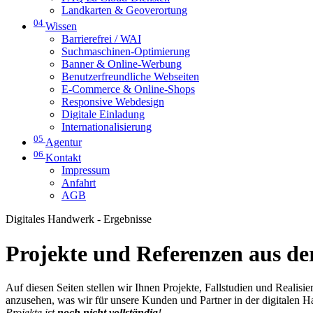
Landkarten & Geoverortung
04
Wissen
Barrierefrei / WAI
Suchmaschinen-Optimierung
Banner & Online-Werbung
Benutzerfreundliche Webseiten
E-Commerce & Online-Shops
Responsive Webdesign
Digitale Einladung
Internationalisierung
05
Agentur
06
Kontakt
Impressum
Anfahrt
AGB
Digitales Handwerk - Ergebnisse
Projekte und Referenzen aus der
Auf diesen Seiten stellen wir Ihnen Projekte, Fallstudien und Realis
anzusehen, was wir für unsere Kunden und Partner in der digitalen 
Projekte ist
noch nicht vollständig
!