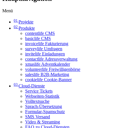
Menü
01
Projekte
02
Produkte
contentlife CMS
basiclife CMS
invoicelife Fakturierung
surveylife Umfragen
invitelife Einladungen
contactlife Adressverwaltung
xmaslife Adventkalender
volunteerlife Freiwilligenbörse
saleslife B2B-Marketing
cookielife Cookie-Banner
03
Cloud-Dienste
Service Tickets
Webseiten-Statistik
Volltextsuche
Sprach-Übersetzung
Formular-Spamschutz
SMS Versand
Video & Streaming
FAQ zu Cloud-Diensten