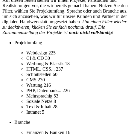
Auf diesen Seiten stellen wir Ihnen Projekte, Fallstudien und
Realisierungen vor, die wir bereits gemacht haben. Nutzen Sie den
Filter, wählen Sie Projektumfang, Sprache oder auch Branche aus,
um sich anzusehen, was wir für unsere Kunden und Partner in der
digitalen Handwerkstatt umgesetzt haben.
Um einen Filter wieder
zu deaktiveren, klicken Sie einfach nochmal drauf. Die
Zusammenstellung der Projekte ist
noch nicht vollständig
!
Projektumfang
Webdesign
225
CI & CD
30
Werbung & Klassik
18
HTML, CSS...
237
Schnittstellen
60
CMS
230
Wartung
216
PHP, Datenbank...
226
Mehrsprachig
53
Soziale Netze
8
Text & Inhalt
28
Intranet
5
Branche
Finanzen & Banken
16