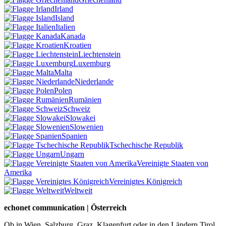
Irland
Island
Italien
Kanada
Kroatien
Liechtenstein
Luxemburg
Malta
Niederlande
Polen
Rumänien
Schweiz
Slowakei
Slowenien
Spanien
Tschechische Republik
Ungarn
Vereinigte Staaten von
Amerika
Vereinigtes Königreich
Weltweit
echonet communication | Österreich
Ob in Wien, Salzburg, Graz, Klagenfurt oder in den Ländern Tirol,