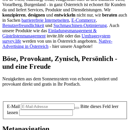
Vorarlberg, Burgenland - in ganz Österreich ist echonet für Kunden
da und liefert Services, Produkte und Dienstleistungen. Wir
konzipieren
,
designen
und
entwickeln
nicht nur, wir
beraten
auch
in Sachen
barrierefreie Internetseiten
,
E-Commerce
,
Benutzerfreundlichkeit
und
Suchmaschinen-Optimierung
.
Auch
unsere Produkte wie das
Einladungsmanagement &
Gästelistenmanagement
invite.life oder das
Umfragesystem
survey.life
werden von uns in Österreich angeboten.
Native-
Advertising in Österreich
- hier unsere Angebote!
Böse, Provokant, Zynisch, Persönlich -
und eine Freude
Neuigkeiten aus dem Sonnensystem von echonet, pointiert und
provokant direkt und gratis in Ihr Postfach.
Datenschutz-Information zum Newsletter
E-Mail
Bitte dieses Feld leer
lassen
Metanavigation