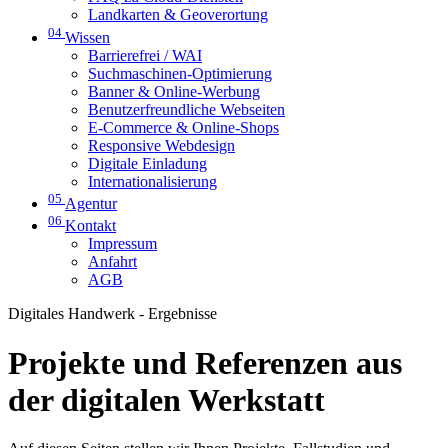
Landkarten & Geoverortung
04
Wissen
Barrierefrei / WAI
Suchmaschinen-Optimierung
Banner & Online-Werbung
Benutzerfreundliche Webseiten
E-Commerce & Online-Shops
Responsive Webdesign
Digitale Einladung
Internationalisierung
05
Agentur
06
Kontakt
Impressum
Anfahrt
AGB
Digitales Handwerk - Ergebnisse
Projekte und Referenzen aus
der digitalen Werkstatt