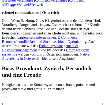
Vereinigtes Königreich
Weltweit
echonet communication | Österreich
Ob in Wien, Salzburg, Graz, Klagenfurt oder in den Ländern Tirol,
Vorarlberg, Burgenland - in ganz Österreich ist echonet für Kunden
da und liefert Services, Produkte und Dienstleistungen. Wir
konzipieren
,
designen
und
entwickeln
nicht nur, wir
beraten
auch
in Sachen
barrierefreie Internetseiten
,
E-Commerce
,
Benutzerfreundlichkeit
und
Suchmaschinen-Optimierung
.
Auch
unsere Produkte wie das
Einladungsmanagement &
Gästelistenmanagement
invite.life oder das
Umfragesystem
survey.life
werden von uns in Österreich angeboten.
Native-
Advertising in Österreich
- hier unsere Angebote!
Böse, Provokant, Zynisch, Persönlich -
und eine Freude
Neuigkeiten aus dem Sonnensystem von echonet, pointiert und
provokant direkt und gratis in Ihr Postfach.
Datenschutz-Information zum Newsletter