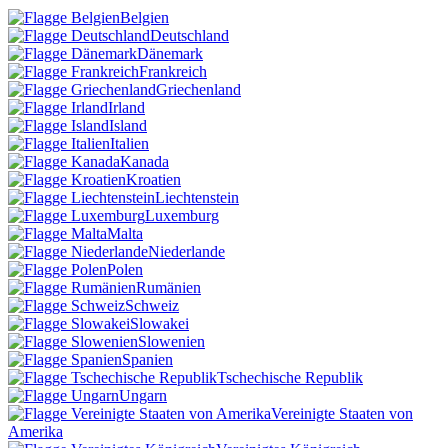
Belgien
Deutschland
Dänemark
Frankreich
Griechenland
Irland
Island
Italien
Kanada
Kroatien
Liechtenstein
Luxemburg
Malta
Niederlande
Polen
Rumänien
Schweiz
Slowakei
Slowenien
Spanien
Tschechische Republik
Ungarn
Vereinigte Staaten von
Amerika