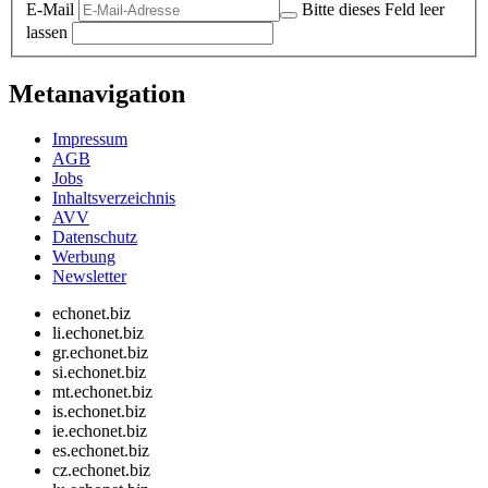
E-Mail
Bitte dieses Feld leer
lassen
Metanavigation
Impressum
AGB
Jobs
Inhaltsverzeichnis
AVV
Datenschutz
Werbung
Newsletter
echonet.biz
li.echonet.biz
gr.echonet.biz
si.echonet.biz
mt.echonet.biz
is.echonet.biz
ie.echonet.biz
es.echonet.biz
cz.echonet.biz