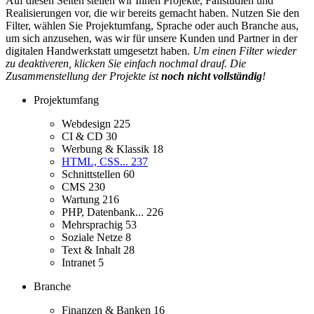
Auf diesen Seiten stellen wir Ihnen Projekte, Fallstudien und
Realisierungen vor, die wir bereits gemacht haben. Nutzen Sie den
Filter, wählen Sie Projektumfang, Sprache oder auch Branche aus,
um sich anzusehen, was wir für unsere Kunden und Partner in der
digitalen Handwerkstatt umgesetzt haben.
Um einen Filter wieder
zu deaktiveren, klicken Sie einfach nochmal drauf. Die
Zusammenstellung der Projekte ist
noch nicht vollständig
!
Projektumfang
Webdesign
225
CI & CD
30
Werbung & Klassik
18
HTML, CSS...
237
Schnittstellen
60
CMS
230
Wartung
216
PHP, Datenbank...
226
Mehrsprachig
53
Soziale Netze
8
Text & Inhalt
28
Intranet
5
Branche
Finanzen & Banken
16