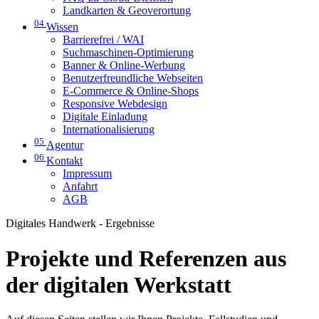
Landkarten & Geoverortung
04
Wissen
Barrierefrei / WAI
Suchmaschinen-Optimierung
Banner & Online-Werbung
Benutzerfreundliche Webseiten
E-Commerce & Online-Shops
Responsive Webdesign
Digitale Einladung
Internationalisierung
05
Agentur
06
Kontakt
Impressum
Anfahrt
AGB
Digitales Handwerk - Ergebnisse
Projekte und Referenzen aus
der digitalen Werkstatt