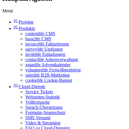
Menü
01
Projekte
02
Produkte
contentlife CMS
basiclife CMS
invoicelife Fakturierung
surveylife Umfragen
invitelife Einladungen
contactlife Adressverwaltung
xmaslife Adventkalender
volunteerlife Freiwilligenbörse
saleslife B2B-Marketing
cookielife Cookie-Banner
03
Cloud-Dienste
Service Tickets
Webseiten-Statistik
Volltextsuche
Sprach-Übersetzung
Formular-Spamschutz
SMS Versand
Video & Streaming
FAQ zu Cloud-Diensten