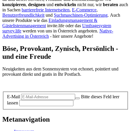
konzipieren
,
designen
und
entwickeln
nicht nur, wir
beraten
auch
in Sachen
barrierefreie Internetseiten
,
E-Commerce
,
Benutzerfreundlichkeit
und
Suchmaschinen-Optimierung
.
Auch
unsere Produkte wie das
Einladungsmanagement &
Gästelistenmanagement
invite.life oder das
Umfragesystem
survey.life
werden von uns in Österreich angeboten.
Native-
Advertising in Österreich
- hier unsere Angebote!
Böse, Provokant, Zynisch, Persönlich -
und eine Freude
Neuigkeiten aus dem Sonnensystem von echonet, pointiert und
provokant direkt und gratis in Ihr Postfach.
Datenschutz-Information zum Newsletter
E-Mail
Bitte dieses Feld leer
lassen
Metanavigation