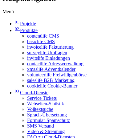
Menü
01
Projekte
02
Produkte
contentlife CMS
basiclife CMS
invoicelife Fakturierung
surveylife Umfragen
invitelife Einladungen
contactlife Adressverwaltung
xmaslife Adventkalender
volunteerlife Freiwilligenbörse
saleslife B2B-Marketing
cookielife Cookie-Banner
03
Cloud-Dienste
Service Tickets
Webseiten-Statistik
Volltextsuche
Sprach-Übersetzung
Formular-Spamschutz
SMS Versand
Video & Streaming
FAQ zu Cloud-Diensten