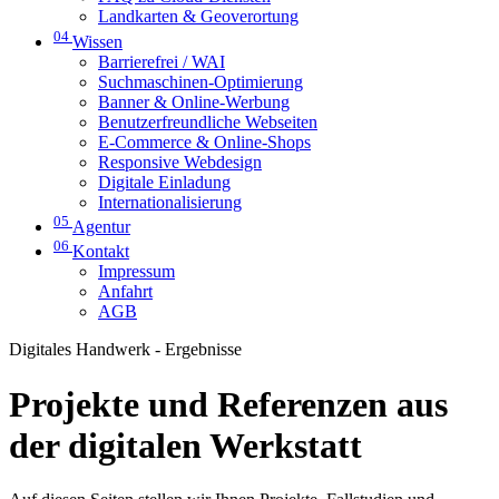
Landkarten & Geoverortung
04
Wissen
Barrierefrei / WAI
Suchmaschinen-Optimierung
Banner & Online-Werbung
Benutzerfreundliche Webseiten
E-Commerce & Online-Shops
Responsive Webdesign
Digitale Einladung
Internationalisierung
05
Agentur
06
Kontakt
Impressum
Anfahrt
AGB
Digitales Handwerk - Ergebnisse
Projekte und Referenzen aus
der digitalen Werkstatt