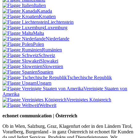
Italien
Kanada
Kroatien
Liechtenstein
Luxemburg
Malta
Niederlande
Polen
Rumänien
Schweiz
Slowakei
Slowenien
Spanien
Tschechische Republik
Ungarn
Vereinigte Staaten von
Amerika
Vereinigtes Königreich
Weltweit
echonet communication | Österreich
Ob in Wien, Salzburg, Graz, Klagenfurt oder in den Ländern Tirol,
Vorarlberg, Burgenland - in ganz Österreich ist echonet für Kunden
da und liefert Services, Produkte und Dienstleistungen. Wir