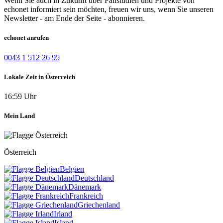
Wenn Sie auch in Zukunft über Fallstudien und Projekte von
echonet informiert sein möchten, freuen wir uns, wenn Sie unseren
Newsletter - am Ende der Seite - abonnieren.
echonet anrufen
0043 1 512 26 95
Lokale Zeit in Österreich
16:59 Uhr
Mein Land
Österreich
Belgien
Deutschland
Dänemark
Frankreich
Griechenland
Irland
Island