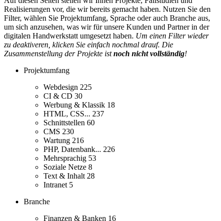
Auf diesen Seiten stellen wir Ihnen Projekte, Fallstudien und
Realisierungen vor, die wir bereits gemacht haben. Nutzen Sie den
Filter, wählen Sie Projektumfang, Sprache oder auch Branche aus,
um sich anzusehen, was wir für unsere Kunden und Partner in der
digitalen Handwerkstatt umgesetzt haben.
Um einen Filter wieder
zu deaktiveren, klicken Sie einfach nochmal drauf. Die
Zusammenstellung der Projekte ist
noch nicht vollständig
!
Projektumfang
Webdesign
225
CI & CD
30
Werbung & Klassik
18
HTML, CSS...
237
Schnittstellen
60
CMS
230
Wartung
216
PHP, Datenbank...
226
Mehrsprachig
53
Soziale Netze
8
Text & Inhalt
28
Intranet
5
Branche
Finanzen & Banken
16