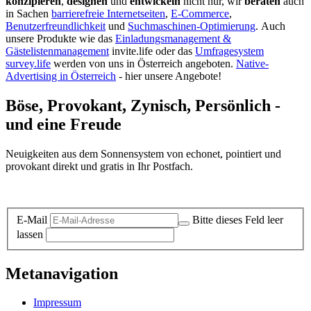
konzipieren
,
designen
und
entwickeln
nicht nur, wir
beraten
auch
in Sachen
barrierefreie Internetseiten
,
E-Commerce
,
Benutzerfreundlichkeit
und
Suchmaschinen-Optimierung
.
Auch
unsere Produkte wie das
Einladungsmanagement &
Gästelistenmanagement
invite.life oder das
Umfragesystem
survey.life
werden von uns in Österreich angeboten.
Native-
Advertising in Österreich
- hier unsere Angebote!
Böse, Provokant, Zynisch, Persönlich -
und eine Freude
Neuigkeiten aus dem Sonnensystem von echonet, pointiert und
provokant direkt und gratis in Ihr Postfach.
Datenschutz-Information zum Newsletter
E-Mail
Bitte dieses Feld leer
lassen
Metanavigation
Impressum