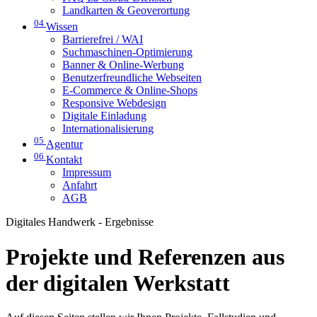
Landkarten & Geoverortung
04
Wissen
Barrierefrei / WAI
Suchmaschinen-Optimierung
Banner & Online-Werbung
Benutzerfreundliche Webseiten
E-Commerce & Online-Shops
Responsive Webdesign
Digitale Einladung
Internationalisierung
05
Agentur
06
Kontakt
Impressum
Anfahrt
AGB
Digitales Handwerk - Ergebnisse
Projekte und Referenzen aus
der digitalen Werkstatt