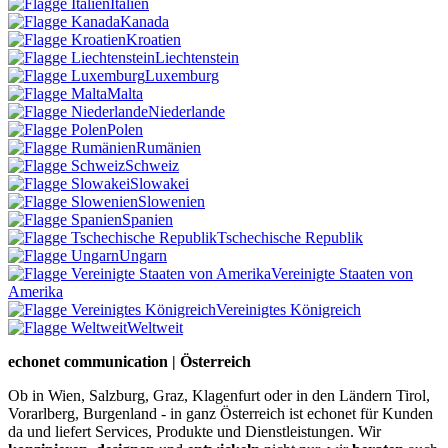
Italien
Kanada
Kroatien
Liechtenstein
Luxemburg
Malta
Niederlande
Polen
Rumänien
Schweiz
Slowakei
Slowenien
Spanien
Tschechische Republik
Ungarn
Vereinigte Staaten von
Amerika
Vereinigtes Königreich
Weltweit
echonet communication | Österreich
Ob in Wien, Salzburg, Graz, Klagenfurt oder in den Ländern Tirol,
Vorarlberg, Burgenland - in ganz Österreich ist echonet für Kunden
da und liefert Services, Produkte und Dienstleistungen. Wir