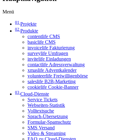
Menü
01
Projekte
02
Produkte
contentlife CMS
basiclife CMS
invoicelife Fakturierung
surveylife Umfragen
invitelife Einladungen
contactlife Adressverwaltung
xmaslife Adventkalender
volunteerlife Freiwilligenbörse
saleslife B2B-Marketing
cookielife Cookie-Banner
03
Cloud-Dienste
Service Tickets
Webseiten-Statistik
Volltextsuche
Sprach-Übersetzung
Formular-Spamschutz
SMS Versand
Video & Streaming
FAQ zu Cloud-Diensten