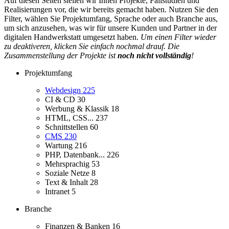
Auf diesen Seiten stellen wir Ihnen Projekte, Fallstudien und
Realisierungen vor, die wir bereits gemacht haben. Nutzen Sie den
Filter, wählen Sie Projektumfang, Sprache oder auch Branche aus,
um sich anzusehen, was wir für unsere Kunden und Partner in der
digitalen Handwerkstatt umgesetzt haben.
Um einen Filter wieder
zu deaktiveren, klicken Sie einfach nochmal drauf. Die
Zusammenstellung der Projekte ist
noch nicht vollständig
!
Projektumfang
Webdesign
225
CI & CD
30
Werbung & Klassik
18
HTML, CSS...
237
Schnittstellen
60
CMS
230
Wartung
216
PHP, Datenbank...
226
Mehrsprachig
53
Soziale Netze
8
Text & Inhalt
28
Intranet
5
Branche
Finanzen & Banken
16