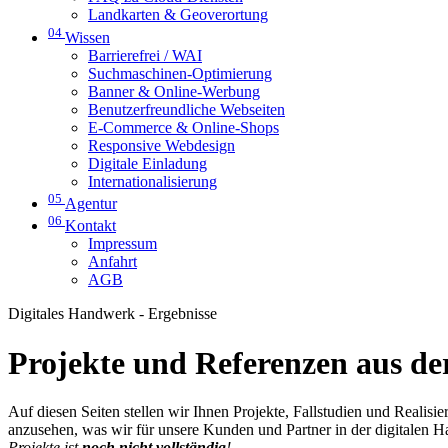
Landkarten & Geoverortung
04
Wissen
Barrierefrei / WAI
Suchmaschinen-Optimierung
Banner & Online-Werbung
Benutzerfreundliche Webseiten
E-Commerce & Online-Shops
Responsive Webdesign
Digitale Einladung
Internationalisierung
05
Agentur
06
Kontakt
Impressum
Anfahrt
AGB
Digitales Handwerk - Ergebnisse
Projekte und Referenzen aus der
Auf diesen Seiten stellen wir Ihnen Projekte, Fallstudien und Realis
anzusehen, was wir für unsere Kunden und Partner in der digitalen 
Projekte ist
noch nicht vollständig
!