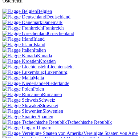
Österreich
Belgien
Deutschland
Dänemark
Frankreich
Griechenland
Irland
Island
Italien
Kanada
Kroatien
Liechtenstein
Luxemburg
Malta
Niederlande
Polen
Rumänien
Schweiz
Slowakei
Slowenien
Spanien
Tschechische Republik
Ungarn
Vereinigte Staaten von Ame