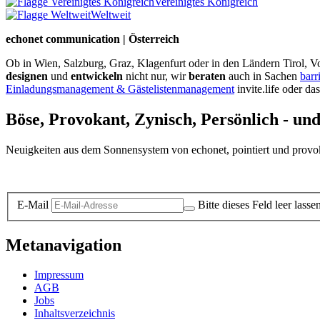
Vereinigtes Königreich
Weltweit
echonet communication | Österreich
Ob in Wien, Salzburg, Graz, Klagenfurt oder in den Ländern Tirol, Vo
designen
und
entwickeln
nicht nur, wir
beraten
auch in Sachen
barr
Einladungsmanagement & Gästelistenmanagement
invite.life oder da
Böse, Provokant, Zynisch, Persönlich - un
Neuigkeiten aus dem Sonnensystem von echonet, pointiert und provokan
Datenschutz-Information zum Newsletter
E-Mail
Bitte dieses Feld leer lasse
Metanavigation
Impressum
AGB
Jobs
Inhaltsverzeichnis