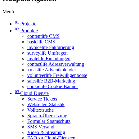
Menü
01
Projekte
02
Produkte
contentlife CMS
basiclife CMS
invoicelife Fakturierung
surveylife Umfragen
invitelife Einladungen
contactlife Adressverwaltung
xmaslife Adventkalender
volunteerlife Freiwilligenbörse
saleslife B2B-Marketing
cookielife Cookie-Banner
03
Cloud-Dienste
Service Tickets
Webseiten-Statistik
Volltextsuche
Sprach-Übersetzung
Formular-Spamschutz
SMS Versand
Video & Streaming
FAQ zu Cloud-Diensten