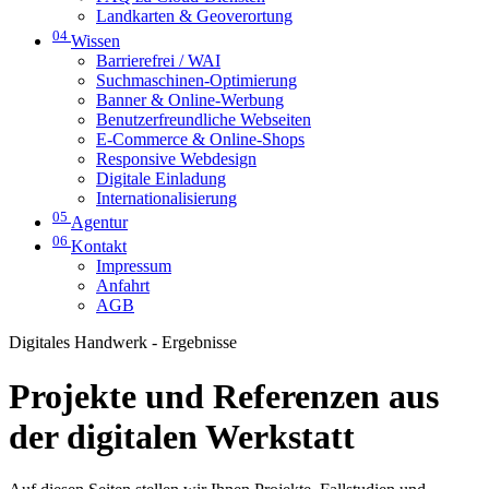
Landkarten & Geoverortung
04
Wissen
Barrierefrei / WAI
Suchmaschinen-Optimierung
Banner & Online-Werbung
Benutzerfreundliche Webseiten
E-Commerce & Online-Shops
Responsive Webdesign
Digitale Einladung
Internationalisierung
05
Agentur
06
Kontakt
Impressum
Anfahrt
AGB
Digitales Handwerk - Ergebnisse
Projekte und Referenzen aus
der digitalen Werkstatt