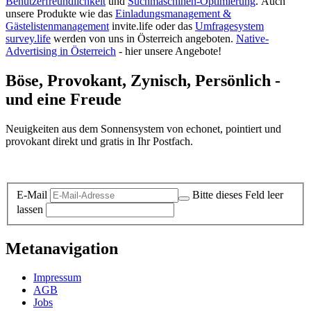
Benutzerfreundlichkeit
und
Suchmaschinen-Optimierung
.
Auch
unsere Produkte wie das
Einladungsmanagement &
Gästelistenmanagement
invite.life oder das
Umfragesystem
survey.life
werden von uns in Österreich angeboten.
Native-
Advertising in Österreich
- hier unsere Angebote!
Böse, Provokant, Zynisch, Persönlich -
und eine Freude
Neuigkeiten aus dem Sonnensystem von echonet, pointiert und
provokant direkt und gratis in Ihr Postfach.
Datenschutz-Information zum Newsletter
E-Mail
Bitte dieses Feld leer
lassen
Metanavigation
Impressum
AGB
Jobs