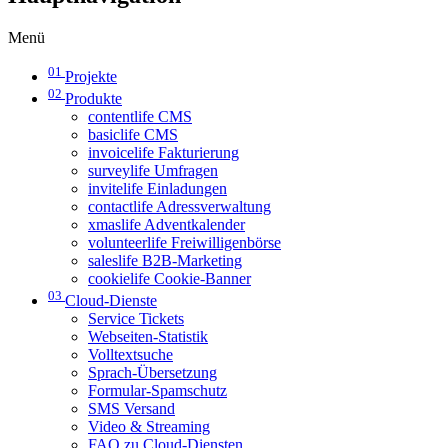
Menü
01
Projekte
02
Produkte
contentlife CMS
basiclife CMS
invoicelife Fakturierung
surveylife Umfragen
invitelife Einladungen
contactlife Adressverwaltung
xmaslife Adventkalender
volunteerlife Freiwilligenbörse
saleslife B2B-Marketing
cookielife Cookie-Banner
03
Cloud-Dienste
Service Tickets
Webseiten-Statistik
Volltextsuche
Sprach-Übersetzung
Formular-Spamschutz
SMS Versand
Video & Streaming
FAQ zu Cloud-Diensten