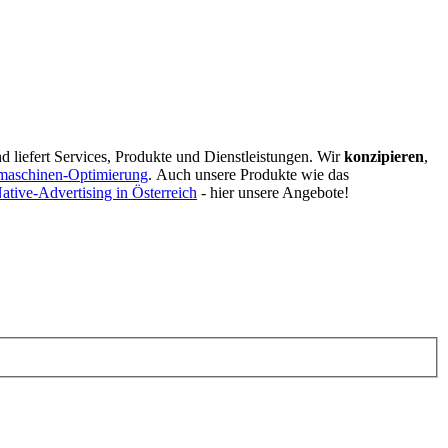
d liefert Services, Produkte und Dienstleistungen. Wir
konzipieren
,
maschinen-Optimierung
.
Auch unsere Produkte wie das
ative-Advertising in Österreich
- hier unsere Angebote!