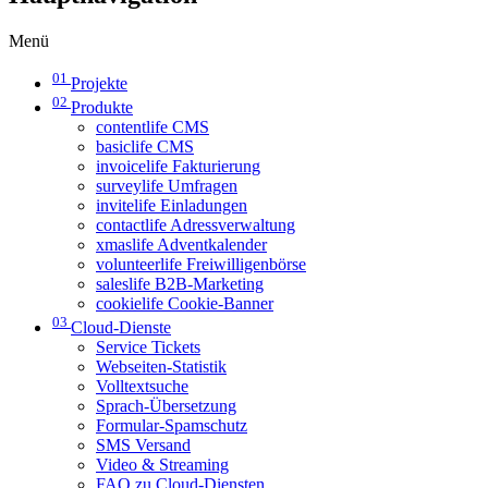
Menü
01
Projekte
02
Produkte
contentlife CMS
basiclife CMS
invoicelife Fakturierung
surveylife Umfragen
invitelife Einladungen
contactlife Adressverwaltung
xmaslife Adventkalender
volunteerlife Freiwilligenbörse
saleslife B2B-Marketing
cookielife Cookie-Banner
03
Cloud-Dienste
Service Tickets
Webseiten-Statistik
Volltextsuche
Sprach-Übersetzung
Formular-Spamschutz
SMS Versand
Video & Streaming
FAQ zu Cloud-Diensten