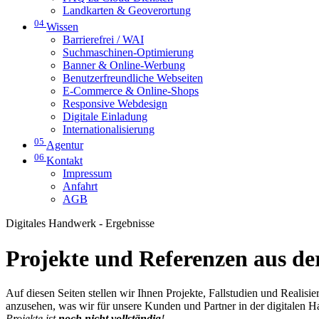
Landkarten & Geoverortung
04
Wissen
Barrierefrei / WAI
Suchmaschinen-Optimierung
Banner & Online-Werbung
Benutzerfreundliche Webseiten
E-Commerce & Online-Shops
Responsive Webdesign
Digitale Einladung
Internationalisierung
05
Agentur
06
Kontakt
Impressum
Anfahrt
AGB
Digitales Handwerk - Ergebnisse
Projekte und Referenzen aus der
Auf diesen Seiten stellen wir Ihnen Projekte, Fallstudien und Realis
anzusehen, was wir für unsere Kunden und Partner in der digitalen 
Projekte ist
noch nicht vollständig
!