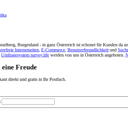
rika
rarlberg, Burgenland - in ganz Österreich ist echonet für Kunden da un
ierefreie Internetseiten
,
E-Commerce
,
Benutzerfreundlichkeit
und
Such
s
Umfragesystem survey.life
werden von uns in Österreich angeboten.
N
d eine Freude
t direkt und gratis in Ihr Postfach.
n