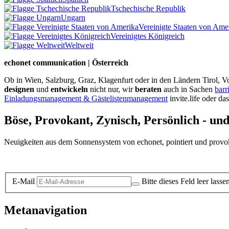
Tschechische Republik
Ungarn
Vereinigte Staaten von Ame
Vereinigtes Königreich
Weltweit
echonet communication | Österreich
Ob in Wien, Salzburg, Graz, Klagenfurt oder in den Ländern Tirol, Vo
designen
und
entwickeln
nicht nur, wir
beraten
auch in Sachen
barr
Einladungsmanagement & Gästelistenmanagement
invite.life oder da
Böse, Provokant, Zynisch, Persönlich - un
Neuigkeiten aus dem Sonnensystem von echonet, pointiert und provokan
Datenschutz-Information zum Newsletter
E-Mail
Bitte dieses Feld leer lasse
Metanavigation