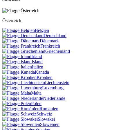
Österreich
Belgien
Deutschland
Dänemark
Frankreich
Griechenland
Irland
Island
Italien
Kanada
Kroatien
Liechtenstein
Luxemburg
Malta
Niederlande
Polen
Rumänien
Schweiz
Slowakei
Slowenien
Spanien