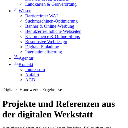
Landkarten & Geoverortung
04
Wissen
Barrierefrei / WAI
Suchmaschinen-Optimierung
Banner & Online-Werbung
Benutzerfreundliche Webseiten
E-Commerce & Online-Shops
Responsive Webdesign
Digitale Einladung
Internationalisierung
05
Agentur
06
Kontakt
Impressum
Anfahrt
AGB
Digitales Handwerk - Ergebnisse
Projekte und Referenzen aus
der digitalen Werkstatt