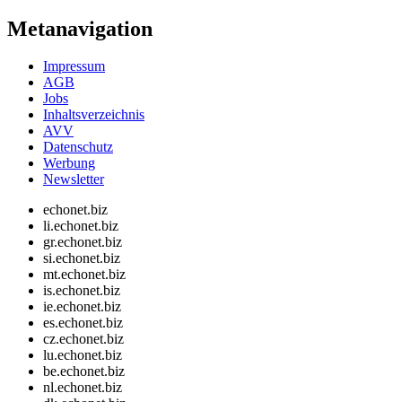
Metanavigation
Impressum
AGB
Jobs
Inhaltsverzeichnis
AVV
Datenschutz
Werbung
Newsletter
echonet.biz
li.echonet.biz
gr.echonet.biz
si.echonet.biz
mt.echonet.biz
is.echonet.biz
ie.echonet.biz
es.echonet.biz
cz.echonet.biz
lu.echonet.biz
be.echonet.biz
nl.echonet.biz