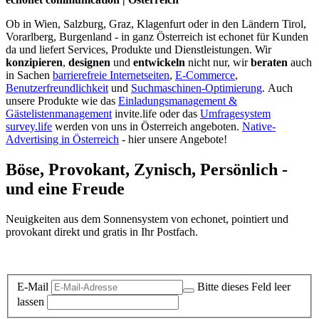
Ob in Wien, Salzburg, Graz, Klagenfurt oder in den Ländern Tirol,
Vorarlberg, Burgenland - in ganz Österreich ist echonet für Kunden
da und liefert Services, Produkte und Dienstleistungen. Wir
konzipieren
,
designen
und
entwickeln
nicht nur, wir
beraten
auch
in Sachen
barrierefreie Internetseiten
,
E-Commerce
,
Benutzerfreundlichkeit
und
Suchmaschinen-Optimierung
.
Auch
unsere Produkte wie das
Einladungsmanagement &
Gästelistenmanagement
invite.life oder das
Umfragesystem
survey.life
werden von uns in Österreich angeboten.
Native-
Advertising in Österreich
- hier unsere Angebote!
Böse, Provokant, Zynisch, Persönlich -
und eine Freude
Neuigkeiten aus dem Sonnensystem von echonet, pointiert und
provokant direkt und gratis in Ihr Postfach.
Datenschutz-Information zum Newsletter
E-Mail
Bitte dieses Feld leer
lassen