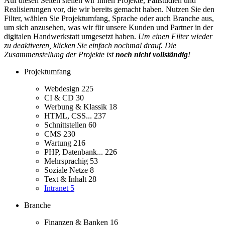
Auf diesen Seiten stellen wir Ihnen Projekte, Fallstudien und
Realisierungen vor, die wir bereits gemacht haben. Nutzen Sie den
Filter, wählen Sie Projektumfang, Sprache oder auch Branche aus,
um sich anzusehen, was wir für unsere Kunden und Partner in der
digitalen Handwerkstatt umgesetzt haben.
Um einen Filter wieder
zu deaktiveren, klicken Sie einfach nochmal drauf. Die
Zusammenstellung der Projekte ist
noch nicht vollständig
!
Projektumfang
Webdesign
225
CI & CD
30
Werbung & Klassik
18
HTML, CSS...
237
Schnittstellen
60
CMS
230
Wartung
216
PHP, Datenbank...
226
Mehrsprachig
53
Soziale Netze
8
Text & Inhalt
28
Intranet
5
Branche
Finanzen & Banken
16