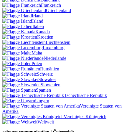
Frankreich
Griechenland
Irland
Island
Italien
Kanada
Kroatien
Liechtenstein
Luxemburg
Malta
Niederlande
Polen
Rumänien
Schweiz
Slowakei
Slowenien
Spanien
Tschechische Republik
Ungarn
Vereinigte Staaten von
Amerika
Vereinigtes Königreich
Weltweit
echonet communication | Österreich