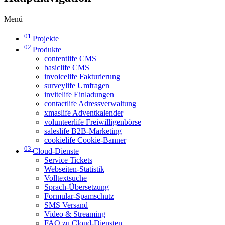
Menü
01
Projekte
02
Produkte
contentlife CMS
basiclife CMS
invoicelife Fakturierung
surveylife Umfragen
invitelife Einladungen
contactlife Adressverwaltung
xmaslife Adventkalender
volunteerlife Freiwilligenbörse
saleslife B2B-Marketing
cookielife Cookie-Banner
03
Cloud-Dienste
Service Tickets
Webseiten-Statistik
Volltextsuche
Sprach-Übersetzung
Formular-Spamschutz
SMS Versand
Video & Streaming
FAQ zu Cloud-Diensten