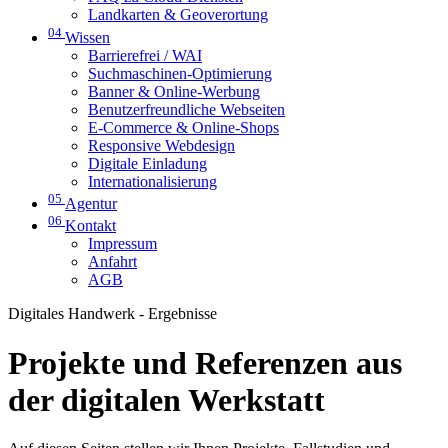
Landkarten & Geoverortung
04
Wissen
Barrierefrei / WAI
Suchmaschinen-Optimierung
Banner & Online-Werbung
Benutzerfreundliche Webseiten
E-Commerce & Online-Shops
Responsive Webdesign
Digitale Einladung
Internationalisierung
05
Agentur
06
Kontakt
Impressum
Anfahrt
AGB
Digitales Handwerk - Ergebnisse
Projekte und Referenzen aus
der digitalen Werkstatt