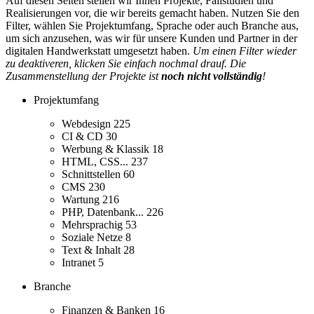
Auf diesen Seiten stellen wir Ihnen Projekte, Fallstudien und
Realisierungen vor, die wir bereits gemacht haben. Nutzen Sie den
Filter, wählen Sie Projektumfang, Sprache oder auch Branche aus,
um sich anzusehen, was wir für unsere Kunden und Partner in der
digitalen Handwerkstatt umgesetzt haben.
Um einen Filter wieder
zu deaktiveren, klicken Sie einfach nochmal drauf. Die
Zusammenstellung der Projekte ist
noch nicht vollständig
!
Projektumfang
Webdesign
225
CI & CD
30
Werbung & Klassik
18
HTML, CSS...
237
Schnittstellen
60
CMS
230
Wartung
216
PHP, Datenbank...
226
Mehrsprachig
53
Soziale Netze
8
Text & Inhalt
28
Intranet
5
Branche
Finanzen & Banken
16