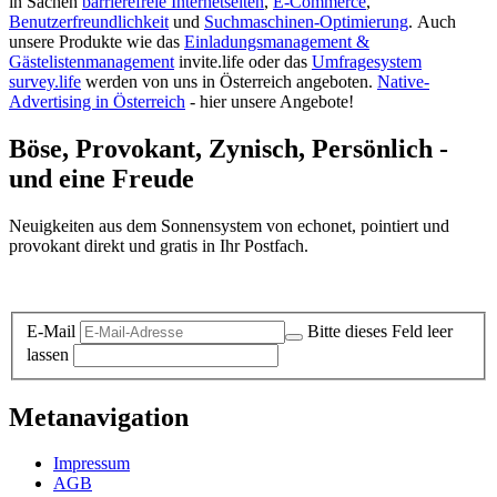
in Sachen
barrierefreie Internetseiten
,
E-Commerce
,
Benutzerfreundlichkeit
und
Suchmaschinen-Optimierung
.
Auch
unsere Produkte wie das
Einladungsmanagement &
Gästelistenmanagement
invite.life oder das
Umfragesystem
survey.life
werden von uns in Österreich angeboten.
Native-
Advertising in Österreich
- hier unsere Angebote!
Böse, Provokant, Zynisch, Persönlich -
und eine Freude
Neuigkeiten aus dem Sonnensystem von echonet, pointiert und
provokant direkt und gratis in Ihr Postfach.
Datenschutz-Information zum Newsletter
E-Mail
Bitte dieses Feld leer
lassen
Metanavigation
Impressum
AGB