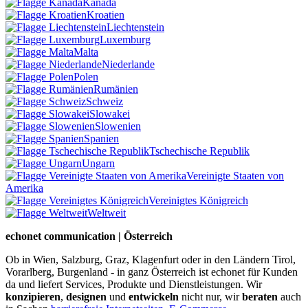
Kanada
Kroatien
Liechtenstein
Luxemburg
Malta
Niederlande
Polen
Rumänien
Schweiz
Slowakei
Slowenien
Spanien
Tschechische Republik
Ungarn
Vereinigte Staaten von
Amerika
Vereinigtes Königreich
Weltweit
echonet communication | Österreich
Ob in Wien, Salzburg, Graz, Klagenfurt oder in den Ländern Tirol,
Vorarlberg, Burgenland - in ganz Österreich ist echonet für Kunden
da und liefert Services, Produkte und Dienstleistungen. Wir
konzipieren
,
designen
und
entwickeln
nicht nur, wir
beraten
auch