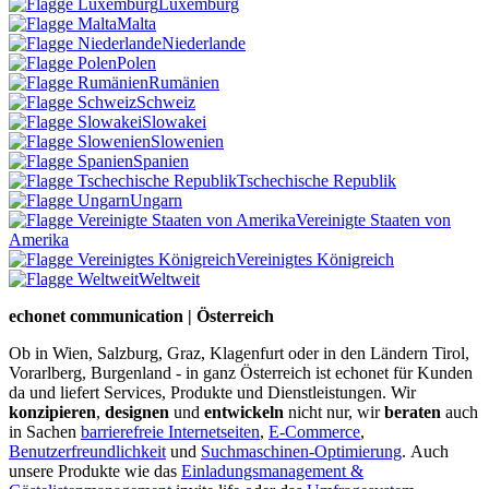
Luxemburg
Malta
Niederlande
Polen
Rumänien
Schweiz
Slowakei
Slowenien
Spanien
Tschechische Republik
Ungarn
Vereinigte Staaten von
Amerika
Vereinigtes Königreich
Weltweit
echonet communication | Österreich
Ob in Wien, Salzburg, Graz, Klagenfurt oder in den Ländern Tirol,
Vorarlberg, Burgenland - in ganz Österreich ist echonet für Kunden
da und liefert Services, Produkte und Dienstleistungen. Wir
konzipieren
,
designen
und
entwickeln
nicht nur, wir
beraten
auch
in Sachen
barrierefreie Internetseiten
,
E-Commerce
,
Benutzerfreundlichkeit
und
Suchmaschinen-Optimierung
.
Auch
unsere Produkte wie das
Einladungsmanagement &