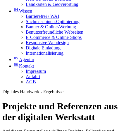
Landkarten & Geoverortung
04
Wissen
Barrierefrei / WAI
Suchmaschinen-Optimierung
Banner & Online-Werbung
Benutzerfreundliche Webseiten
E-Commerce & Online-Shops
Responsive Webdesign
Digitale Einladung
Internationalisierung
05
Agentur
06
Kontakt
Impressum
Anfahrt
AGB
Digitales Handwerk - Ergebnisse
Projekte und Referenzen aus
der digitalen Werkstatt