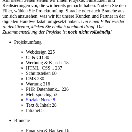
Auf diesen Seiten stellen wir Ihnen Projekte, Fallstudien und
Realisierungen vor, die wir bereits gemacht haben. Nutzen Sie den
Filter, wählen Sie Projektumfang, Sprache oder auch Branche aus,
um sich anzusehen, was wir für unsere Kunden und Partner in der
digitalen Handwerkstatt umgesetzt haben.
Um einen Filter wieder
zu deaktiveren, klicken Sie einfach nochmal drauf. Die
Zusammenstellung der Projekte ist
noch nicht vollständig
!
Projektumfang
Webdesign
225
CI & CD
30
Werbung & Klassik
18
HTML, CSS...
237
Schnittstellen
60
CMS
230
Wartung
216
PHP, Datenbank...
226
Mehrsprachig
53
Soziale Netze
8
Text & Inhalt
28
Intranet
5
Branche
Finanzen & Banken
16