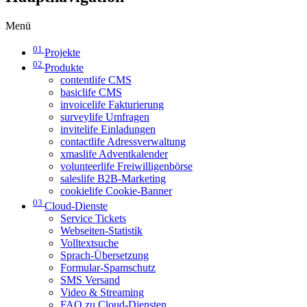
Menü
01
Projekte
02
Produkte
contentlife CMS
basiclife CMS
invoicelife Fakturierung
surveylife Umfragen
invitelife Einladungen
contactlife Adressverwaltung
xmaslife Adventkalender
volunteerlife Freiwilligenbörse
saleslife B2B-Marketing
cookielife Cookie-Banner
03
Cloud-Dienste
Service Tickets
Webseiten-Statistik
Volltextsuche
Sprach-Übersetzung
Formular-Spamschutz
SMS Versand
Video & Streaming
FAQ zu Cloud-Diensten