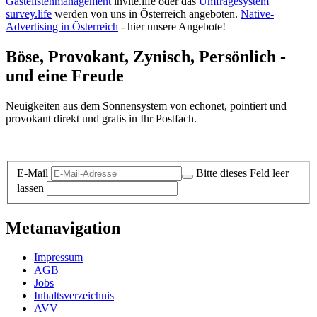
Gästelistenmanagement
invite.life oder das
Umfragesystem
survey.life
werden von uns in Österreich angeboten.
Native-
Advertising in Österreich
- hier unsere Angebote!
Böse, Provokant, Zynisch, Persönlich -
und eine Freude
Neuigkeiten aus dem Sonnensystem von echonet, pointiert und
provokant direkt und gratis in Ihr Postfach.
Datenschutz-Information zum Newsletter
E-Mail
Bitte dieses Feld leer
lassen
Metanavigation
Impressum
AGB
Jobs
Inhaltsverzeichnis
AVV