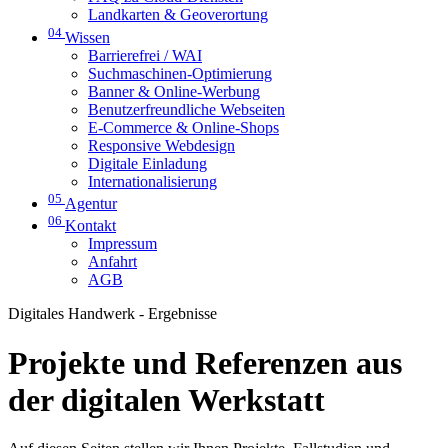
Landkarten & Geoverortung
04
Wissen
Barrierefrei / WAI
Suchmaschinen-Optimierung
Banner & Online-Werbung
Benutzerfreundliche Webseiten
E-Commerce & Online-Shops
Responsive Webdesign
Digitale Einladung
Internationalisierung
05
Agentur
06
Kontakt
Impressum
Anfahrt
AGB
Digitales Handwerk - Ergebnisse
Projekte und Referenzen aus
der digitalen Werkstatt