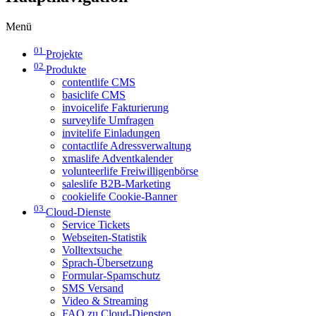
Menü
01
Projekte
02
Produkte
contentlife CMS
basiclife CMS
invoicelife Fakturierung
surveylife Umfragen
invitelife Einladungen
contactlife Adressverwaltung
xmaslife Adventkalender
volunteerlife Freiwilligenbörse
saleslife B2B-Marketing
cookielife Cookie-Banner
03
Cloud-Dienste
Service Tickets
Webseiten-Statistik
Volltextsuche
Sprach-Übersetzung
Formular-Spamschutz
SMS Versand
Video & Streaming
FAQ zu Cloud-Diensten