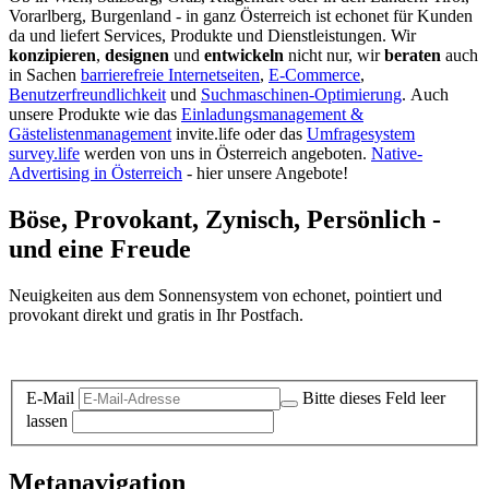
Vorarlberg, Burgenland - in ganz Österreich ist echonet für Kunden
da und liefert Services, Produkte und Dienstleistungen. Wir
konzipieren
,
designen
und
entwickeln
nicht nur, wir
beraten
auch
in Sachen
barrierefreie Internetseiten
,
E-Commerce
,
Benutzerfreundlichkeit
und
Suchmaschinen-Optimierung
.
Auch
unsere Produkte wie das
Einladungsmanagement &
Gästelistenmanagement
invite.life oder das
Umfragesystem
survey.life
werden von uns in Österreich angeboten.
Native-
Advertising in Österreich
- hier unsere Angebote!
Böse, Provokant, Zynisch, Persönlich -
und eine Freude
Neuigkeiten aus dem Sonnensystem von echonet, pointiert und
provokant direkt und gratis in Ihr Postfach.
Datenschutz-Information zum Newsletter
E-Mail
Bitte dieses Feld leer
lassen
Metanavigation