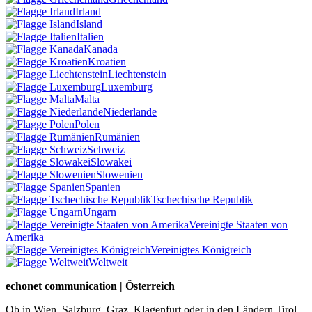
Irland
Island
Italien
Kanada
Kroatien
Liechtenstein
Luxemburg
Malta
Niederlande
Polen
Rumänien
Schweiz
Slowakei
Slowenien
Spanien
Tschechische Republik
Ungarn
Vereinigte Staaten von
Amerika
Vereinigtes Königreich
Weltweit
echonet communication | Österreich
Ob in Wien, Salzburg, Graz, Klagenfurt oder in den Ländern Tirol,