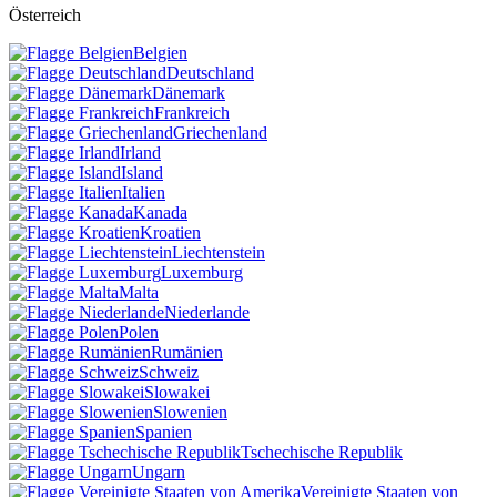
Österreich
Belgien
Deutschland
Dänemark
Frankreich
Griechenland
Irland
Island
Italien
Kanada
Kroatien
Liechtenstein
Luxemburg
Malta
Niederlande
Polen
Rumänien
Schweiz
Slowakei
Slowenien
Spanien
Tschechische Republik
Ungarn
Vereinigte Staaten von