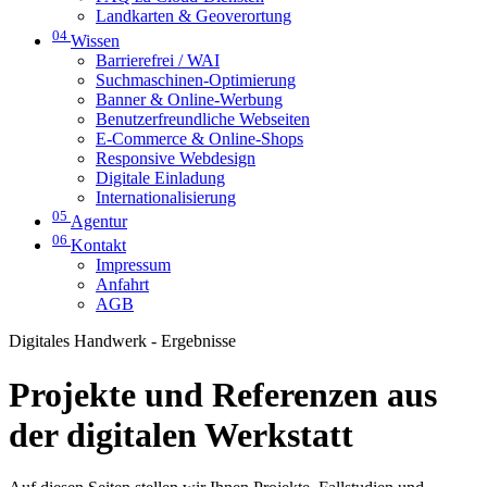
Landkarten & Geoverortung
04
Wissen
Barrierefrei / WAI
Suchmaschinen-Optimierung
Banner & Online-Werbung
Benutzerfreundliche Webseiten
E-Commerce & Online-Shops
Responsive Webdesign
Digitale Einladung
Internationalisierung
05
Agentur
06
Kontakt
Impressum
Anfahrt
AGB
Digitales Handwerk - Ergebnisse
Projekte und Referenzen aus
der digitalen Werkstatt