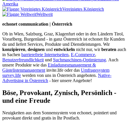
Amerika
Vereinigtes Königreich
Weltweit
echonet communication | Österreich
Ob in Wien, Salzburg, Graz, Klagenfurt oder in den Ländern Tirol,
Vorarlberg, Burgenland - in ganz Österreich ist echonet für Kunden
da und liefert Services, Produkte und Dienstleistungen. Wir
konzipieren
,
designen
und
entwickeln
nicht nur, wir
beraten
auch
in Sachen
barrierefreie Internetseiten
,
E-Commerce
,
Benutzerfreundlichkeit
und
Suchmaschinen-Optimierung
.
Auch
unsere Produkte wie das
Einladungsmanagement &
Gästelistenmanagement
invite.life oder das
Umfragesystem
survey.life
werden von uns in Österreich angeboten.
Native-
Advertising in Österreich
- hier unsere Angebote!
Böse, Provokant, Zynisch, Persönlich -
und eine Freude
Neuigkeiten aus dem Sonnensystem von echonet, pointiert und
provokant direkt und gratis in Ihr Postfach.
Datenschutz-Information zum Newsletter