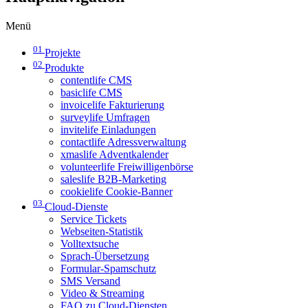
Menü
01
Projekte
02
Produkte
contentlife CMS
basiclife CMS
invoicelife Fakturierung
surveylife Umfragen
invitelife Einladungen
contactlife Adressverwaltung
xmaslife Adventkalender
volunteerlife Freiwilligenbörse
saleslife B2B-Marketing
cookielife Cookie-Banner
03
Cloud-Dienste
Service Tickets
Webseiten-Statistik
Volltextsuche
Sprach-Übersetzung
Formular-Spamschutz
SMS Versand
Video & Streaming
FAQ zu Cloud-Diensten