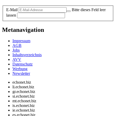
E-Mail
Bitte dieses Feld leer
lassen
Metanavigation
Impressum
AGB
Jobs
Inhaltsverzeichnis
AVV
Datenschutz
Werbung
Newsletter
echonet.biz
li.echonet.biz
gr.echonet.biz
si.echonet.biz
mt.echonet.biz
is.echonet.biz
ie.echonet.biz
es.echonet.biz