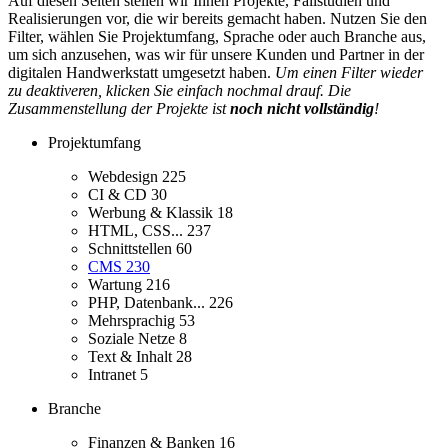
Auf diesen Seiten stellen wir Ihnen Projekte, Fallstudien und
Realisierungen vor, die wir bereits gemacht haben. Nutzen Sie den
Filter, wählen Sie Projektumfang, Sprache oder auch Branche aus,
um sich anzusehen, was wir für unsere Kunden und Partner in der
digitalen Handwerkstatt umgesetzt haben.
Um einen Filter wieder
zu deaktiveren, klicken Sie einfach nochmal drauf. Die
Zusammenstellung der Projekte ist
noch nicht vollständig
!
Projektumfang
Webdesign
225
CI & CD
30
Werbung & Klassik
18
HTML, CSS...
237
Schnittstellen
60
CMS
230
Wartung
216
PHP, Datenbank...
226
Mehrsprachig
53
Soziale Netze
8
Text & Inhalt
28
Intranet
5
Branche
Finanzen & Banken
16