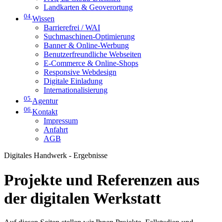
Landkarten & Geoverortung
04
Wissen
Barrierefrei / WAI
Suchmaschinen-Optimierung
Banner & Online-Werbung
Benutzerfreundliche Webseiten
E-Commerce & Online-Shops
Responsive Webdesign
Digitale Einladung
Internationalisierung
05
Agentur
06
Kontakt
Impressum
Anfahrt
AGB
Digitales Handwerk - Ergebnisse
Projekte und Referenzen aus
der digitalen Werkstatt