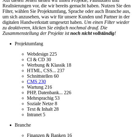
Auf diesen Seiten stellen wir Ihnen Projekte, Fallstudien und
Realisierungen vor, die wir bereits gemacht haben. Nutzen Sie den
Filter, wählen Sie Projektumfang, Sprache oder auch Branche aus,
um sich anzusehen, was wir für unsere Kunden und Partner in der
digitalen Handwerkstatt umgesetzt haben.
Um einen Filter wieder
zu deaktiveren, klicken Sie einfach nochmal drauf. Die
Zusammenstellung der Projekte ist
noch nicht vollständig
!
Projektumfang
Webdesign
225
CI & CD
30
Werbung & Klassik
18
HTML, CSS...
237
Schnittstellen
60
CMS
230
Wartung
216
PHP, Datenbank...
226
Mehrsprachig
53
Soziale Netze
8
Text & Inhalt
28
Intranet
5
Branche
Finanzen & Banken
16