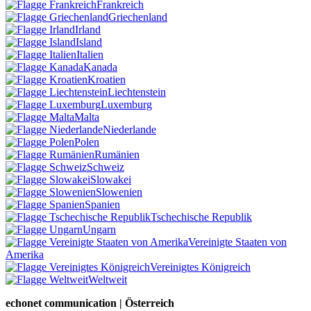
Frankreich
Griechenland
Irland
Island
Italien
Kanada
Kroatien
Liechtenstein
Luxemburg
Malta
Niederlande
Polen
Rumänien
Schweiz
Slowakei
Slowenien
Spanien
Tschechische Republik
Ungarn
Vereinigte Staaten von
Amerika
Vereinigtes Königreich
Weltweit
echonet communication | Österreich