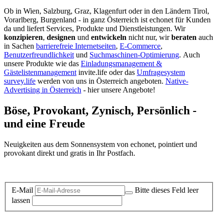
Ob in Wien, Salzburg, Graz, Klagenfurt oder in den Ländern Tirol,
Vorarlberg, Burgenland - in ganz Österreich ist echonet für Kunden
da und liefert Services, Produkte und Dienstleistungen. Wir
konzipieren
,
designen
und
entwickeln
nicht nur, wir
beraten
auch
in Sachen
barrierefreie Internetseiten
,
E-Commerce
,
Benutzerfreundlichkeit
und
Suchmaschinen-Optimierung
.
Auch
unsere Produkte wie das
Einladungsmanagement &
Gästelistenmanagement
invite.life oder das
Umfragesystem
survey.life
werden von uns in Österreich angeboten.
Native-
Advertising in Österreich
- hier unsere Angebote!
Böse, Provokant, Zynisch, Persönlich -
und eine Freude
Neuigkeiten aus dem Sonnensystem von echonet, pointiert und
provokant direkt und gratis in Ihr Postfach.
Datenschutz-Information zum Newsletter
E-Mail
Bitte dieses Feld leer
lassen