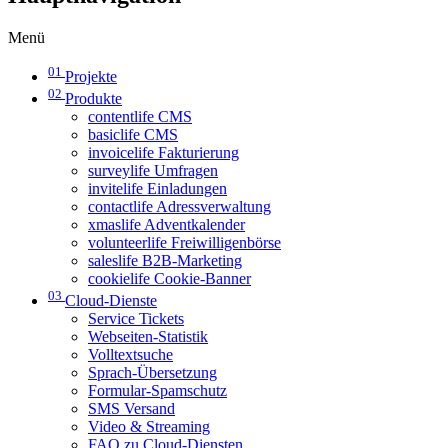
Menü
01
Projekte
02
Produkte
contentlife CMS
basiclife CMS
invoicelife Fakturierung
surveylife Umfragen
invitelife Einladungen
contactlife Adressverwaltung
xmaslife Adventkalender
volunteerlife Freiwilligenbörse
saleslife B2B-Marketing
cookielife Cookie-Banner
03
Cloud-Dienste
Service Tickets
Webseiten-Statistik
Volltextsuche
Sprach-Übersetzung
Formular-Spamschutz
SMS Versand
Video & Streaming
FAQ zu Cloud-Diensten