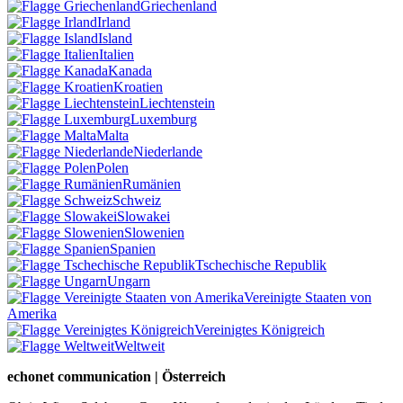
Griechenland
Irland
Island
Italien
Kanada
Kroatien
Liechtenstein
Luxemburg
Malta
Niederlande
Polen
Rumänien
Schweiz
Slowakei
Slowenien
Spanien
Tschechische Republik
Ungarn
Vereinigte Staaten von
Amerika
Vereinigtes Königreich
Weltweit
echonet communication | Österreich