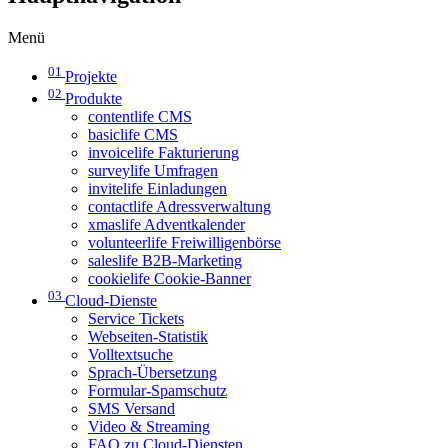
Menü
01
Projekte
02
Produkte
contentlife CMS
basiclife CMS
invoicelife Fakturierung
surveylife Umfragen
invitelife Einladungen
contactlife Adressverwaltung
xmaslife Adventkalender
volunteerlife Freiwilligenbörse
saleslife B2B-Marketing
cookielife Cookie-Banner
03
Cloud-Dienste
Service Tickets
Webseiten-Statistik
Volltextsuche
Sprach-Übersetzung
Formular-Spamschutz
SMS Versand
Video & Streaming
FAQ zu Cloud-Diensten