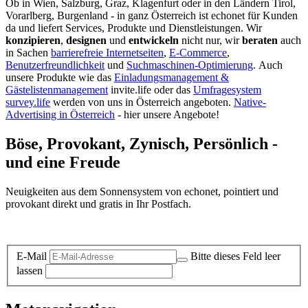
Ob in Wien, Salzburg, Graz, Klagenfurt oder in den Ländern Tirol,
Vorarlberg, Burgenland - in ganz Österreich ist echonet für Kunden
da und liefert Services, Produkte und Dienstleistungen. Wir
konzipieren
,
designen
und
entwickeln
nicht nur, wir
beraten
auch
in Sachen
barrierefreie Internetseiten
,
E-Commerce
,
Benutzerfreundlichkeit
und
Suchmaschinen-Optimierung
.
Auch
unsere Produkte wie das
Einladungsmanagement &
Gästelistenmanagement
invite.life oder das
Umfragesystem
survey.life
werden von uns in Österreich angeboten.
Native-
Advertising in Österreich
- hier unsere Angebote!
Böse, Provokant, Zynisch, Persönlich -
und eine Freude
Neuigkeiten aus dem Sonnensystem von echonet, pointiert und
provokant direkt und gratis in Ihr Postfach.
Datenschutz-Information zum Newsletter
E-Mail
Bitte dieses Feld leer
lassen