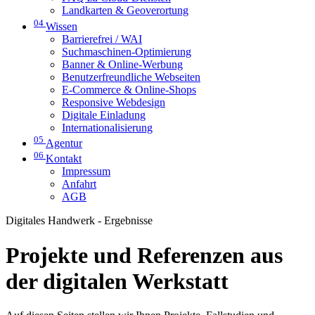
Landkarten & Geoverortung
04
Wissen
Barrierefrei / WAI
Suchmaschinen-Optimierung
Banner & Online-Werbung
Benutzerfreundliche Webseiten
E-Commerce & Online-Shops
Responsive Webdesign
Digitale Einladung
Internationalisierung
05
Agentur
06
Kontakt
Impressum
Anfahrt
AGB
Digitales Handwerk - Ergebnisse
Projekte und Referenzen aus
der digitalen Werkstatt