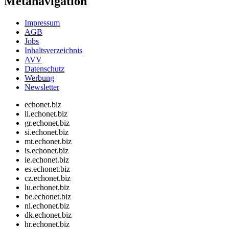
Metanavigation
Impressum
AGB
Jobs
Inhaltsverzeichnis
AVV
Datenschutz
Werbung
Newsletter
echonet.biz
li.echonet.biz
gr.echonet.biz
si.echonet.biz
mt.echonet.biz
is.echonet.biz
ie.echonet.biz
es.echonet.biz
cz.echonet.biz
lu.echonet.biz
be.echonet.biz
nl.echonet.biz
dk.echonet.biz
hr.echonet.biz