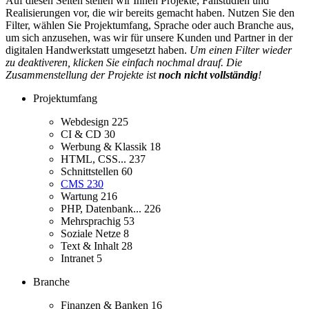
Auf diesen Seiten stellen wir Ihnen Projekte, Fallstudien und
Realisierungen vor, die wir bereits gemacht haben. Nutzen Sie den
Filter, wählen Sie Projektumfang, Sprache oder auch Branche aus,
um sich anzusehen, was wir für unsere Kunden und Partner in der
digitalen Handwerkstatt umgesetzt haben.
Um einen Filter wieder
zu deaktiveren, klicken Sie einfach nochmal drauf. Die
Zusammenstellung der Projekte ist
noch nicht vollständig
!
Projektumfang
Webdesign
225
CI & CD
30
Werbung & Klassik
18
HTML, CSS...
237
Schnittstellen
60
CMS
230
Wartung
216
PHP, Datenbank...
226
Mehrsprachig
53
Soziale Netze
8
Text & Inhalt
28
Intranet
5
Branche
Finanzen & Banken
16