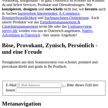
Vorarlberg, Burgenland - in ganz Österreich ist echonet für Kunden
da und liefert Services, Produkte und Dienstleistungen. Wir
konzipieren
,
designen
und
entwickeln
nicht nur, wir
beraten
auch
in Sachen
barrierefreie Internetseiten
,
E-Commerce
,
Benutzerfreundlichkeit
und
Suchmaschinen-Optimierung
.
Auch
unsere Produkte wie das
Einladungsmanagement &
Gästelistenmanagement
invite.life oder das
Umfragesystem
survey.life
werden von uns in Österreich angeboten.
Native-
Advertising in Österreich
- hier unsere Angebote!
Böse, Provokant, Zynisch, Persönlich -
und eine Freude
Neuigkeiten aus dem Sonnensystem von echonet, pointiert und
provokant direkt und gratis in Ihr Postfach.
Datenschutz-Information zum Newsletter
E-Mail
Bitte dieses Feld leer
lassen
Metanavigation