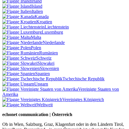
Irland
Island
Italien
Kanada
Kroatien
Liechtenstein
Luxemburg
Malta
Niederlande
Polen
Rumänien
Schweiz
Slowakei
Slowenien
Spanien
Tschechische Republik
Ungarn
Vereinigte Staaten von
Amerika
Vereinigtes Königreich
Weltweit
echonet communication | Österreich
Ob in Wien, Salzburg, Graz, Klagenfurt oder in den Ländern Tirol,