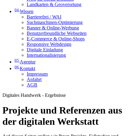
Landkarten & Geoverortung
04
Wissen
Barrierefrei / WAI
Suchmaschinen-Optimierung
Banner & Online-Werbung
Benutzerfreundliche Webseiten
E-Commerce & Online-Shops
Responsive Webdesign
Digitale Einladung
Internationalisierung
05
Agentur
06
Kontakt
Impressum
Anfahrt
AGB
Digitales Handwerk - Ergebnisse
Projekte und Referenzen aus
der digitalen Werkstatt