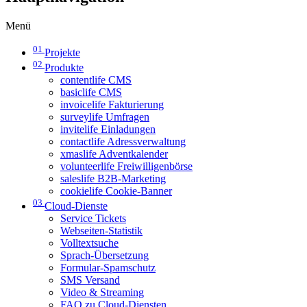
Menü
01
Projekte
02
Produkte
contentlife CMS
basiclife CMS
invoicelife Fakturierung
surveylife Umfragen
invitelife Einladungen
contactlife Adressverwaltung
xmaslife Adventkalender
volunteerlife Freiwilligenbörse
saleslife B2B-Marketing
cookielife Cookie-Banner
03
Cloud-Dienste
Service Tickets
Webseiten-Statistik
Volltextsuche
Sprach-Übersetzung
Formular-Spamschutz
SMS Versand
Video & Streaming
FAQ zu Cloud-Diensten