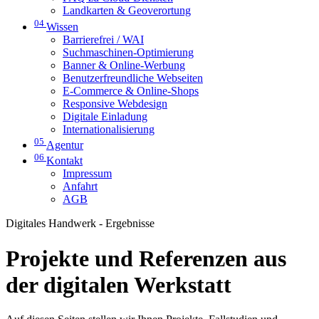
Landkarten & Geoverortung
04
Wissen
Barrierefrei / WAI
Suchmaschinen-Optimierung
Banner & Online-Werbung
Benutzerfreundliche Webseiten
E-Commerce & Online-Shops
Responsive Webdesign
Digitale Einladung
Internationalisierung
05
Agentur
06
Kontakt
Impressum
Anfahrt
AGB
Digitales Handwerk - Ergebnisse
Projekte und Referenzen aus
der digitalen Werkstatt