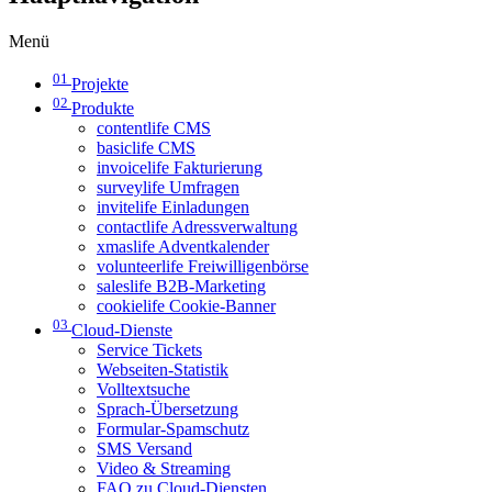
Menü
01
Projekte
02
Produkte
contentlife CMS
basiclife CMS
invoicelife Fakturierung
surveylife Umfragen
invitelife Einladungen
contactlife Adressverwaltung
xmaslife Adventkalender
volunteerlife Freiwilligenbörse
saleslife B2B-Marketing
cookielife Cookie-Banner
03
Cloud-Dienste
Service Tickets
Webseiten-Statistik
Volltextsuche
Sprach-Übersetzung
Formular-Spamschutz
SMS Versand
Video & Streaming
FAQ zu Cloud-Diensten