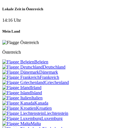
Lokale Zeit in Österreich
14:16 Uhr
Mein Land
Österreich
Belgien
Deutschland
Dänemark
Frankreich
Griechenland
Irland
Island
Italien
Kanada
Kroatien
Liechtenstein
Luxemburg
Malta