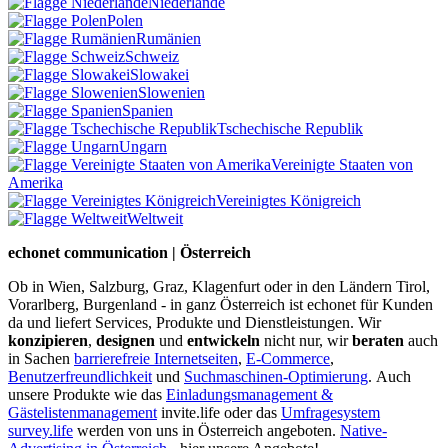
Niederlande
Polen
Rumänien
Schweiz
Slowakei
Slowenien
Spanien
Tschechische Republik
Ungarn
Vereinigte Staaten von
Amerika
Vereinigtes Königreich
Weltweit
echonet communication | Österreich
Ob in Wien, Salzburg, Graz, Klagenfurt oder in den Ländern Tirol,
Vorarlberg, Burgenland - in ganz Österreich ist echonet für Kunden
da und liefert Services, Produkte und Dienstleistungen. Wir
konzipieren
,
designen
und
entwickeln
nicht nur, wir
beraten
auch
in Sachen
barrierefreie Internetseiten
,
E-Commerce
,
Benutzerfreundlichkeit
und
Suchmaschinen-Optimierung
.
Auch
unsere Produkte wie das
Einladungsmanagement &
Gästelistenmanagement
invite.life oder das
Umfragesystem
survey.life
werden von uns in Österreich angeboten.
Native-