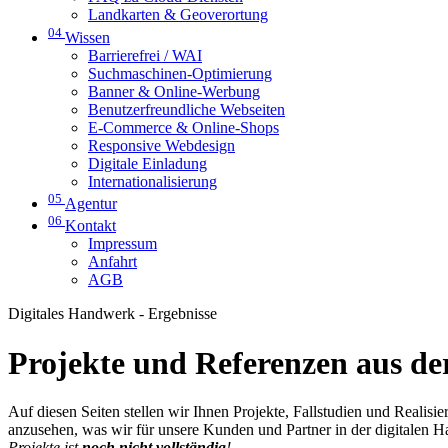
Landkarten & Geoverortung
04
Wissen
Barrierefrei / WAI
Suchmaschinen-Optimierung
Banner & Online-Werbung
Benutzerfreundliche Webseiten
E-Commerce & Online-Shops
Responsive Webdesign
Digitale Einladung
Internationalisierung
05
Agentur
06
Kontakt
Impressum
Anfahrt
AGB
Digitales Handwerk - Ergebnisse
Projekte und Referenzen aus der
Auf diesen Seiten stellen wir Ihnen Projekte, Fallstudien und Realis
anzusehen, was wir für unsere Kunden und Partner in der digitalen 
Projekte ist
noch nicht vollständig
!