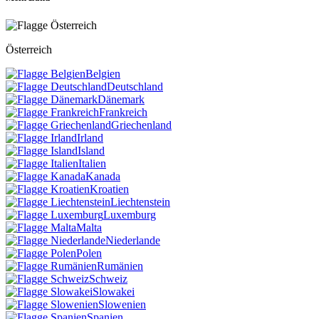
Österreich
Belgien
Deutschland
Dänemark
Frankreich
Griechenland
Irland
Island
Italien
Kanada
Kroatien
Liechtenstein
Luxemburg
Malta
Niederlande
Polen
Rumänien
Schweiz
Slowakei
Slowenien
Spanien