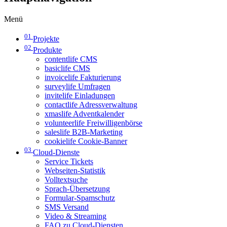
Menü
01
Projekte
02
Produkte
contentlife CMS
basiclife CMS
invoicelife Fakturierung
surveylife Umfragen
invitelife Einladungen
contactlife Adressverwaltung
xmaslife Adventkalender
volunteerlife Freiwilligenbörse
saleslife B2B-Marketing
cookielife Cookie-Banner
03
Cloud-Dienste
Service Tickets
Webseiten-Statistik
Volltextsuche
Sprach-Übersetzung
Formular-Spamschutz
SMS Versand
Video & Streaming
FAQ zu Cloud-Diensten