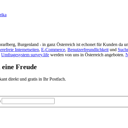
rika
rarlberg, Burgenland - in ganz Österreich ist echonet für Kunden da un
ierefreie Internetseiten
,
E-Commerce
,
Benutzerfreundlichkeit
und
Such
s
Umfragesystem survey.life
werden von uns in Österreich angeboten.
N
d eine Freude
t direkt und gratis in Ihr Postfach.
n