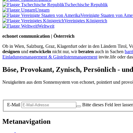
Tschechische Republik
Ungarn
Vereinigte Staaten von Ame
Vereinigtes Königreich
Weltweit
echonet communication | Österreich
Ob in Wien, Salzburg, Graz, Klagenfurt oder in den Ländern Tirol, Vo
designen
und
entwickeln
nicht nur, wir
beraten
auch in Sachen
barr
Einladungsmanagement & Gästelistenmanagement
invite.life oder da
Böse, Provokant, Zynisch, Persönlich - un
Neuigkeiten aus dem Sonnensystem von echonet, pointiert und provokan
Datenschutz-Information zum Newsletter
E-Mail
Bitte dieses Feld leer lasse
Metanavigation